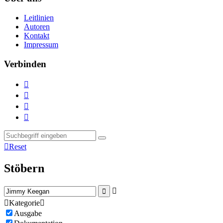
Leitlinien
Autoren
Kontakt
Impressum
Verbinden





Reset
Stöbern



Kategorie

Ausgabe