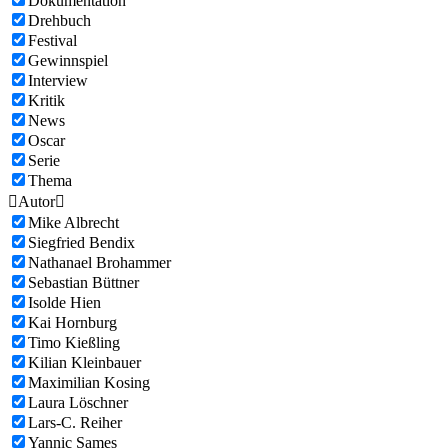
Dokumentation
Drehbuch
Festival
Gewinnspiel
Interview
Kritik
News
Oscar
Serie
Thema

Autor

Mike Albrecht
Siegfried Bendix
Nathanael Brohammer
Sebastian Büttner
Isolde Hien
Kai Hornburg
Timo Kießling
Kilian Kleinbauer
Maximilian Kosing
Laura Löschner
Lars-C. Reiher
Yannic Sames