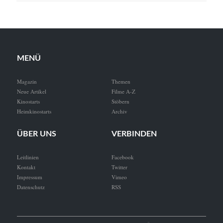
MENÜ
Magazin
Themen
Neue Artikel
Filme A-Z
Kinostarts
Stöbern
Heimkinostarts
Archiv
ÜBER UNS
VERBINDEN
Leitlinien
Facebook
Kontakt
Twitter
Impressum
Vimeo
Datenschutz
RSS