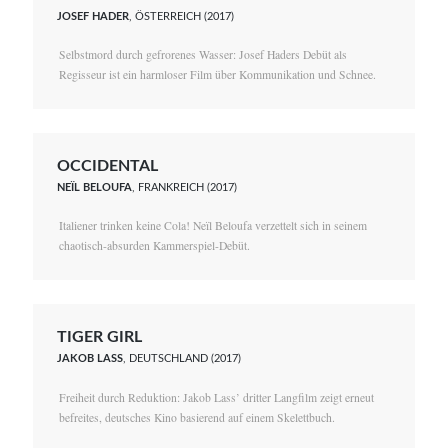
JOSEF HADER
, ÖSTERREICH (2017)
Selbstmord durch gefrorenes Wasser: Josef Haders Debüt als
Regisseur ist ein harmloser Film über Kommunikation und Schnee.
OCCIDENTAL
NEÏL BELOUFA
, FRANKREICH (2017)
Italiener trinken keine Cola! Neïl Beloufa verzettelt sich in seinem
chaotisch-absurden Kammerspiel-Debüt.
TIGER GIRL
JAKOB LASS
, DEUTSCHLAND (2017)
Freiheit durch Reduktion: Jakob Lass’ dritter Langfilm zeigt erneut
befreites, deutsches Kino basierend auf einem Skelettbuch.