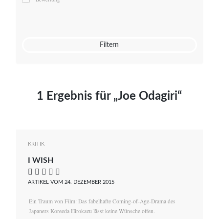
Mato von Vogelstein
Julia Weigl
Benjamin Wimmer
Christian Witte
Filtern
Magdalena Zalewski
1 Ergebnis für „Joe Odagiri“
KRITIK
I WISH
    
ARTIKEL VOM 24. DEZEMBER 2015
Ein Traum von Film: Das fabelhafte Coming-of-Age-Drama des
Japaners Koreeda Hirokazu lässt keine Wünsche offen.