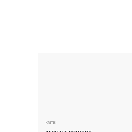
Interview
Kritik
News
Oscar
Serie
Thema
KRITIK