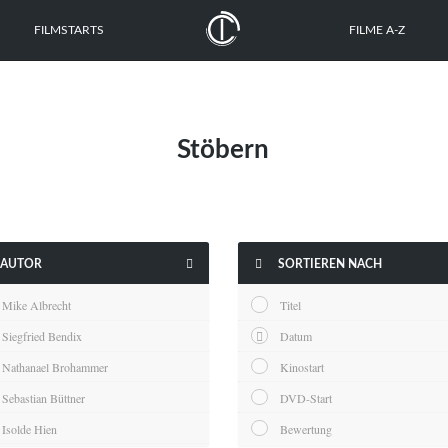
FILMSTARTS
FILME A-Z
Stöbern


AUTOR
SORTIEREN NACH
Mike Albrecht
Titel
Siegfried Bendix
Datum
Nathanael Brohammer
Kinostart
Sebastian Büttner
DVD-Start
Isolde Hien
Bewertung