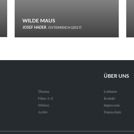
WILDE MAUS
JOSEF HADER
, ÖSTERREICH (2017)
Selbstmord durch gefrorenes Wasser: Josef Haders Debüt als
Regisseur ist ein harmloser Film über Kommunikation und
Schnee.
ÜBER UNS
Themen
Leitlinien
Filme A-Z
Kontakt
Stöbern
Impressum
Archiv
Datenschutz