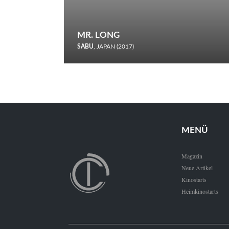
MR. LONG
SABU
, JAPAN (2017)
Zerbrochene Leben und einstürzende Neubauten: In seiner
neunten Berlinale-Teilnahme schickt Sabu Rindersuppen in
den Wettbewerb.
MENÜ
Magazin
Neue Artikel
Kinostarts
Heimkinostarts