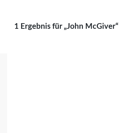
Kai Hornburg
Timo Kießling
Kilian Kleinbauer
1 Ergebnis für „John McGiver“
Maximilian Kosing
Laura Löschner
Lars-C. Reiher
Yannic Sames
Stefanie Schneider
Marco Seiwert
Julia Stache
Mato von Vogelstein
Julia Weigl
Benjamin Wimmer
Christian Witte
Magdalena Zalewski