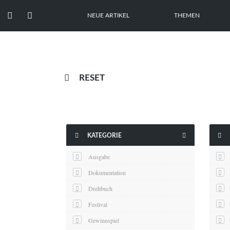


NEUE ARTIKEL
THEMEN

RESET



KATEGORIE
Ausgabe
Dokumentation
Drehbuch
Festival
Gewinnspiel