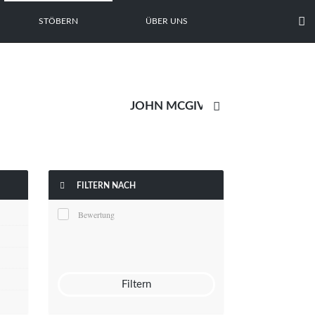

STÖBERN
ÜBER UNS


FILTERN NACH
Bewertung
Filtern