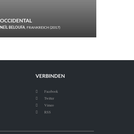
OCCIDENTAL
NEÏL BELOUFA
, FRANKREICH (2017)
Italiener trinken keine Cola! Neïl Beloufa verzettelt sich in
seinem chaotisch-absurden Kammerspiel-Debüt.
VERBINDEN
Facebook

Twitter

Vimeo

RSS
