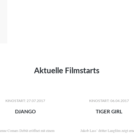
Aktuelle Filmstarts
KINOSTART: 27.07.2017
KINOSTART: 06.04.2017
DJANGO
TIGER GIRL
ienne Comars Debüt eröffnet mit einem
Jakob Lass’ dritter Langfilm zeigt ern