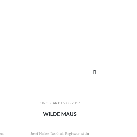

KINOSTART: 09.03.2017
WILDE MAUS
eut
Josef Haders Debüt als Regisseur ist ein