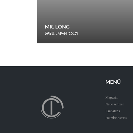
MR. LONG
SABU
, JAPAN (2017)
Zerbrochene Leben und einstürzende Neubauten: In seiner
neunten Berlinale-Teilnahme schickt Sabu Rindersuppen in
den Wettbewerb.
MENÜ
Magazin
Neue Artikel
Kinostarts
Heimkinostarts