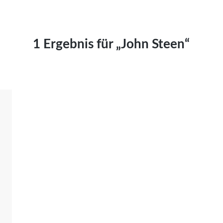
Kai Hornburg
Timo Kießling
Kilian Kleinbauer
1 Ergebnis für „John Steen“
Maximilian Kosing
Laura Löschner
Lars-C. Reiher
Yannic Sames
Stefanie Schneider
Marco Seiwert
Julia Stache
Mato von Vogelstein
Julia Weigl
Benjamin Wimmer
Christian Witte
Magdalena Zalewski