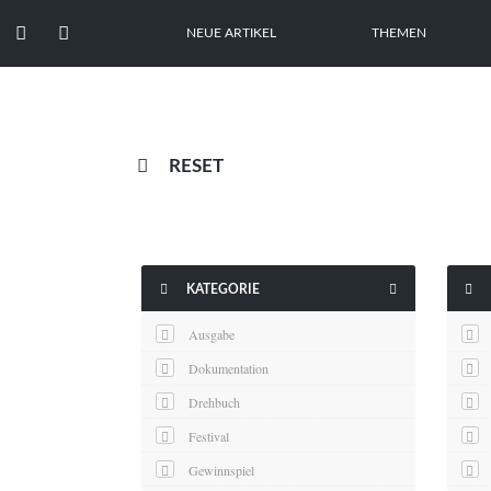


NEUE ARTIKEL
THEMEN

RESET



KATEGORIE
Ausgabe
Dokumentation
Drehbuch
Festival
Gewinnspiel