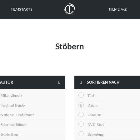
FILMSTARTS
FILME A-Z
Stöbern


AUTOR
SORTIEREN NACH
Mike Albrecht
Titel
Siegfried Bendix
Datum
Nathanael Brohammer
Kinostart
Sebastian Büttner
DVD-Start
Isolde Hien
Bewertung