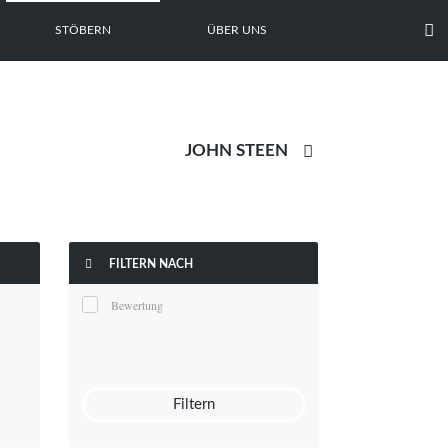

STÖBERN
ÜBER UNS


FILTERN NACH
Bewertung
Filtern