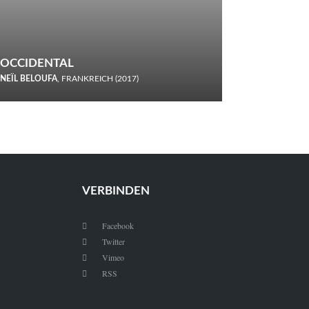
OCCIDENTAL
NEÏL BELOUFA
, FRANKREICH (2017)
Italiener trinken keine Cola! Neïl Beloufa verzettelt sich in
seinem chaotisch-absurden Kammerspiel-Debüt.
VERBINDEN
Facebook

Twitter

Vimeo

RSS
