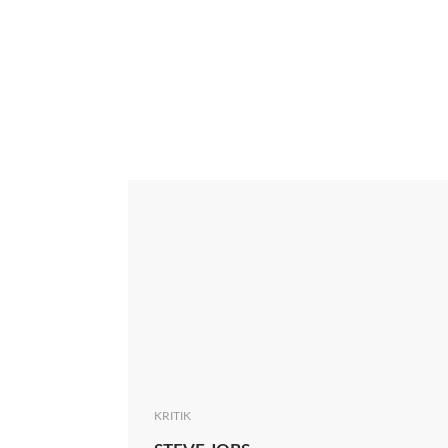
Interview
Kritik
News
Oscar
Serie
Thema
KRITIK