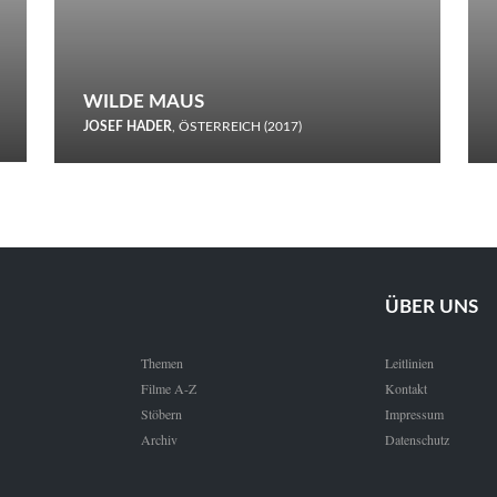
WILDE MAUS
JOSEF HADER
, ÖSTERREICH (2017)
Selbstmord durch gefrorenes Wasser: Josef Haders Debüt als
Regisseur ist ein harmloser Film über Kommunikation und
Schnee.
ÜBER UNS
Themen
Leitlinien
Filme A-Z
Kontakt
Stöbern
Impressum
Archiv
Datenschutz