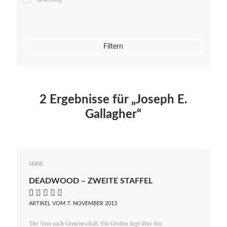
Mato von Vogelstein
Julia Weigl
Benjamin Wimmer
Christian Witte
Filtern
Magdalena Zalewski
2 Ergebnisse für „Joseph E.
Gallagher“
SERIE
DEADWOOD – ZWEITE STAFFEL
    
ARTIKEL VOM 7. NOVEMBER 2013
Der Sinn nach Gemeinschaft: Ein Grollen liegt über den