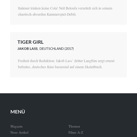
Italiener trinken keine Cola! Neïl Beloufa verzettelt sich in seinem
chaotisch-absurden Kammerspiel-Debüt.
TIGER GIRL
JAKOB LASS
, DEUTSCHLAND (2017)
Freiheit durch Reduktion: Jakob Lass’ dritter Langfilm zeigt erneut
befreites, deutsches Kino basierend auf einem Skelettbuch.
MENÜ
Magazin
Themen
Neue Artikel
Filme A-Z