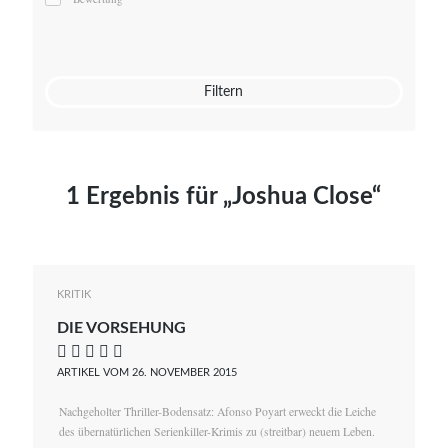
Mato von Vogelstein
Julia Weigl
Benjamin Wimmer
Christian Witte
Filtern
Magdalena Zalewski
1 Ergebnis für „Joshua Close“
KRITIK
DIE VORSEHUNG
    
ARTIKEL VOM 26. NOVEMBER 2015
Nachgeholter Thriller-Bodensatz: Afonso Poyart erweckt die Leiche
des übernatürlichen Serienkiller-Krimis zu (streitbar) neuem Leben.