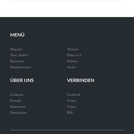
MENÜ
Magazin
Themen
Neue Artikel
Filme A-Z
Kinostarts
Stöbern
Heimkinostarts
Archiv
ÜBER UNS
VERBINDEN
Leitlinien
Facebook
Kontakt
Twitter
Impressum
Vimeo
Datenschutz
RSS