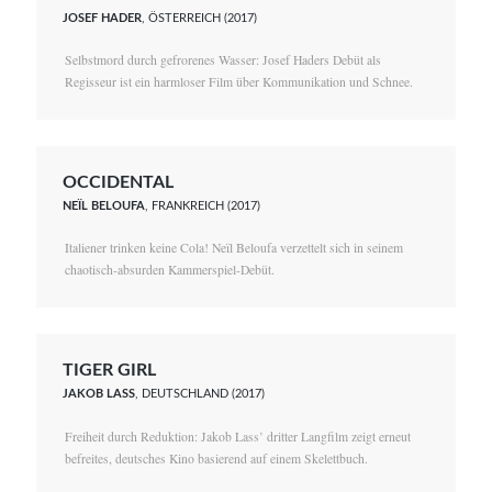
JOSEF HADER
, ÖSTERREICH (2017)
Selbstmord durch gefrorenes Wasser: Josef Haders Debüt als
Regisseur ist ein harmloser Film über Kommunikation und Schnee.
OCCIDENTAL
NEÏL BELOUFA
, FRANKREICH (2017)
Italiener trinken keine Cola! Neïl Beloufa verzettelt sich in seinem
chaotisch-absurden Kammerspiel-Debüt.
TIGER GIRL
JAKOB LASS
, DEUTSCHLAND (2017)
Freiheit durch Reduktion: Jakob Lass’ dritter Langfilm zeigt erneut
befreites, deutsches Kino basierend auf einem Skelettbuch.