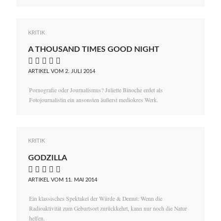
KRITIK
A THOUSAND TIMES GOOD NIGHT
    
ARTIKEL VOM 2. JULI 2014
Pornografie oder Journalismus? Juliette Binoche erdet als
Fotojournalistin ein ansonsten äußerst mediokres Werk.
KRITIK
GODZILLA
    
ARTIKEL VOM 11. MAI 2014
Ein klassisches Spektakel der Würde & Demut: Wenn die
Radioaktivität zum Geburtsort zurückkehrt, kann nur noch die Natur
helfen.