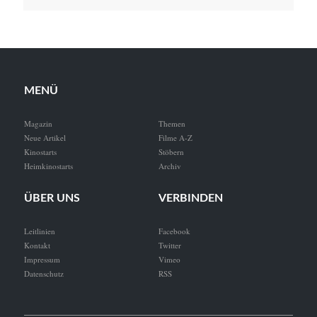
MENÜ
Magazin
Themen
Neue Artikel
Filme A-Z
Kinostarts
Stöbern
Heimkinostarts
Archiv
ÜBER UNS
VERBINDEN
Leitlinien
Facebook
Kontakt
Twitter
Impressum
Vimeo
Datenschutz
RSS