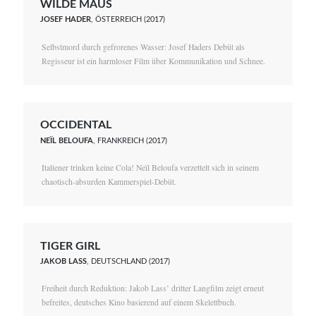
WILDE MAUS
JOSEF HADER
, ÖSTERREICH (2017)
Selbstmord durch gefrorenes Wasser: Josef Haders Debüt als
Regisseur ist ein harmloser Film über Kommunikation und Schnee.
OCCIDENTAL
NEÏL BELOUFA
, FRANKREICH (2017)
Italiener trinken keine Cola! Neïl Beloufa verzettelt sich in seinem
chaotisch-absurden Kammerspiel-Debüt.
TIGER GIRL
JAKOB LASS
, DEUTSCHLAND (2017)
Freiheit durch Reduktion: Jakob Lass’ dritter Langfilm zeigt erneut
befreites, deutsches Kino basierend auf einem Skelettbuch.