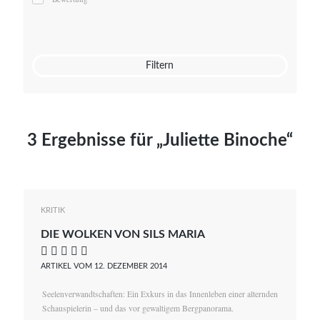
Mato von Vogelstein
Julia Weigl
Benjamin Wimmer
Christian Witte
Filtern
Magdalena Zalewski
3 Ergebnisse für „Juliette Binoche“
KRITIK
DIE WOLKEN VON SILS MARIA
    
ARTIKEL VOM 12. DEZEMBER 2014
Seelenverwandtschaften: Ein Exkurs in das Innenleben einer alternden
Schauspielerin – und das vor gewaltigem Bergpanorama.