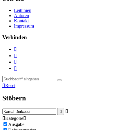
Leitlinien
Autoren
Kontakt
Impressum
Verbinden





Reset
Stöbern



Kategorie

Ausgabe