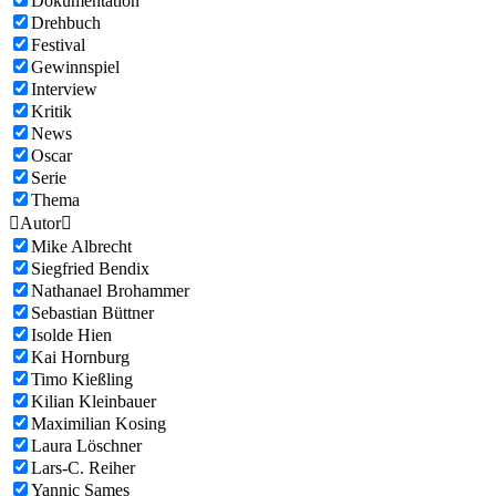
Dokumentation
Drehbuch
Festival
Gewinnspiel
Interview
Kritik
News
Oscar
Serie
Thema

Autor

Mike Albrecht
Siegfried Bendix
Nathanael Brohammer
Sebastian Büttner
Isolde Hien
Kai Hornburg
Timo Kießling
Kilian Kleinbauer
Maximilian Kosing
Laura Löschner
Lars-C. Reiher
Yannic Sames