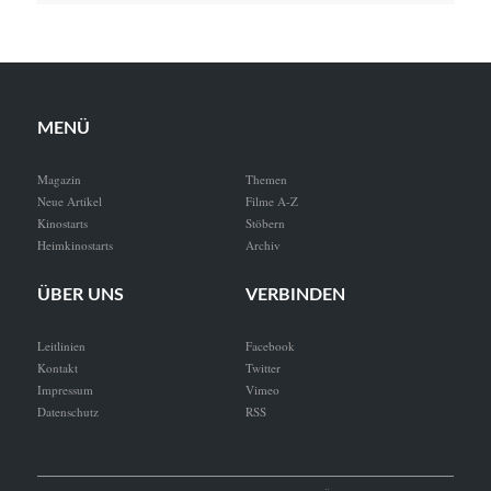
MENÜ
Magazin
Themen
Neue Artikel
Filme A-Z
Kinostarts
Stöbern
Heimkinostarts
Archiv
ÜBER UNS
VERBINDEN
Leitlinien
Facebook
Kontakt
Twitter
Impressum
Vimeo
Datenschutz
RSS