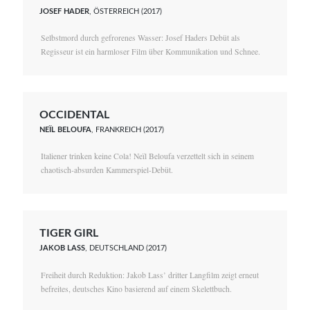
JOSEF HADER
, ÖSTERREICH (2017)
Selbstmord durch gefrorenes Wasser: Josef Haders Debüt als
Regisseur ist ein harmloser Film über Kommunikation und Schnee.
OCCIDENTAL
NEÏL BELOUFA
, FRANKREICH (2017)
Italiener trinken keine Cola! Neïl Beloufa verzettelt sich in seinem
chaotisch-absurden Kammerspiel-Debüt.
TIGER GIRL
JAKOB LASS
, DEUTSCHLAND (2017)
Freiheit durch Reduktion: Jakob Lass’ dritter Langfilm zeigt erneut
befreites, deutsches Kino basierend auf einem Skelettbuch.