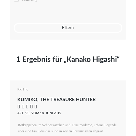
Mato von Vogelstein
Julia Weigl
Benjamin Wimmer
Christian Witte
Filtern
Magdalena Zalewski
1 Ergebnis für „Kanako Higashi“
KRITIK
KUMIKO, THE TREASURE HUNTER
    
ARTIKEL VOM 18. JUNI 2015
Rotkäppchen im Schneewittchenland: Eine moderne, urbane Legende
über eine Frau, die das Kino in seinen Traumstadien abgrast.