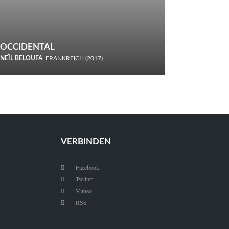
OCCIDENTAL
NEÏL BELOUFA
, FRANKREICH (2017)
Italiener trinken keine Cola! Neïl Beloufa verzettelt sich in
seinem chaotisch-absurden Kammerspiel-Debüt.
VERBINDEN
Facebook

Twitter

Vimeo

RSS
