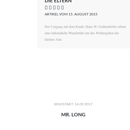
DIE ELTERN
    
ARTIKEL VOM 15. AUGUST 2015
Der Umgang mit dem Kinde: Hans W. Geißendörfer erbaut
eine unheimliche Wundertüte um das Wohlergehen der
kleinen Ann.

KINOSTART: 14.09.2017
MR. LONG