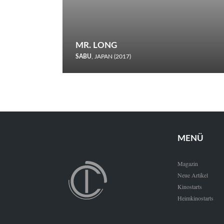
MR. LONG
SABU
, JAPAN (2017)
Zerbrochene Leben und einstürzende Neubauten: In seiner
neunten Berlinale-Teilnahme schickt Sabu Rindersuppen in
den Wettbewerb.
MENÜ
Magazin
Neue Artikel
Kinostarts
Heimkinostarts