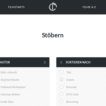
FILMSTARTS
FILME A-Z
Stöbern


AUTOR
SORTIEREN NACH
Mike Albrecht
Titel
Siegfried Bendix
Datum
Nathanael Brohammer
Kinostart
Sebastian Büttner
DVD-Start
Isolde Hien
Bewertung