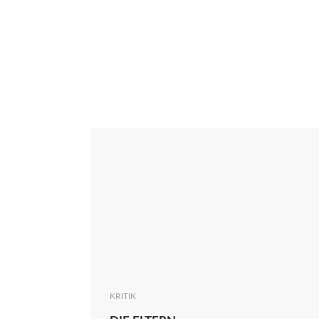
Interview
Kritik
News
Oscar
Serie
Thema
KRITIK