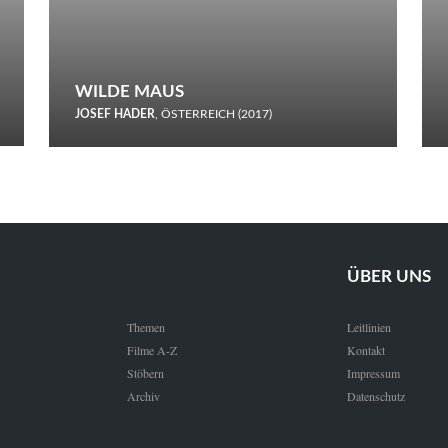
WILDE MAUS
JOSEF HADER
, ÖSTERREICH (2017)
Selbstmord durch gefrorenes Wasser: Josef Haders Debüt als
Regisseur ist ein harmloser Film über Kommunikation und
Schnee.
ÜBER UNS
Themen
Leitlinien
Filme A-Z
Kontakt
Stöbern
Impressum
Archiv
Datenschutz