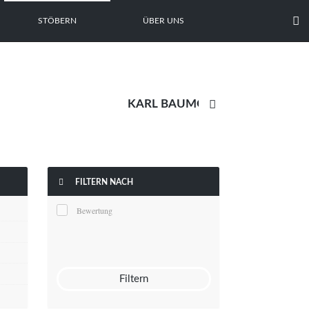

STÖBERN
ÜBER UNS


FILTERN NACH
Bewertung
Filtern