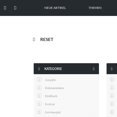


NEUE ARTIKEL
THEMEN

RESET



KATEGORIE
Ausgabe
Dokumentation
Drehbuch
Festival
Gewinnspiel