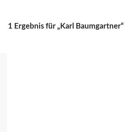
Kai Hornburg
Timo Kießling
Kilian Kleinbauer
1 Ergebnis für „Karl Baumgartner“
Maximilian Kosing
Laura Löschner
Lars-C. Reiher
Yannic Sames
Stefanie Schneider
Marco Seiwert
Julia Stache
Mato von Vogelstein
Julia Weigl
Benjamin Wimmer
Christian Witte
Magdalena Zalewski