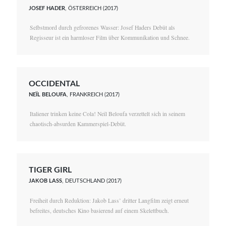
JOSEF HADER
, ÖSTERREICH (2017)
Selbstmord durch gefrorenes Wasser: Josef Haders Debüt als
Regisseur ist ein harmloser Film über Kommunikation und Schnee.
OCCIDENTAL
NEÏL BELOUFA
, FRANKREICH (2017)
Italiener trinken keine Cola! Neïl Beloufa verzettelt sich in seinem
chaotisch-absurden Kammerspiel-Debüt.
TIGER GIRL
JAKOB LASS
, DEUTSCHLAND (2017)
Freiheit durch Reduktion: Jakob Lass’ dritter Langfilm zeigt erneut
befreites, deutsches Kino basierend auf einem Skelettbuch.