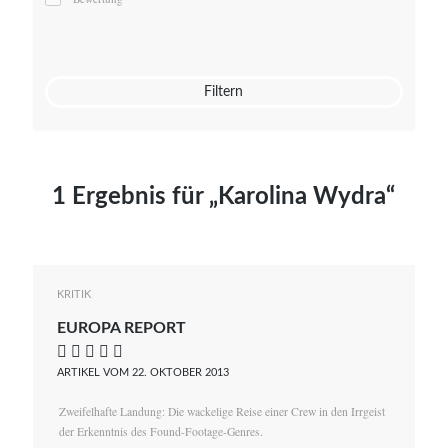
Mato von Vogelstein
Julia Weigl
Benjamin Wimmer
Christian Witte
Filtern
Magdalena Zalewski
1 Ergebnis für „Karolina Wydra“
KRITIK
EUROPA REPORT
    
ARTIKEL VOM 22. OKTOBER 2013
Zweifelhafte Landung: Die wackelige Reise einer Crew in den Irrgeist
der Erkenntnis des Found-Footage-Genres.