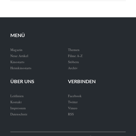
MENÜ
Magazin
Themen
Neue Artikel
Filme A-Z
Kinostarts
Stöbern
Heimkinostarts
Archiv
ÜBER UNS
VERBINDEN
Leitlinien
Facebook
Kontakt
Twitter
Impressum
Vimeo
Datenschutz
RSS