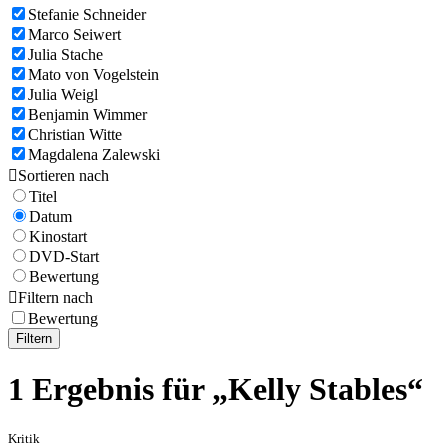
Stefanie Schneider
Marco Seiwert
Julia Stache
Mato von Vogelstein
Julia Weigl
Benjamin Wimmer
Christian Witte
Magdalena Zalewski

Sortieren nach
Titel
Datum
Kinostart
DVD-Start
Bewertung

Filtern nach
Bewertung
Filtern
1 Ergebnis für „Kelly Stables“
Kritik