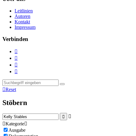
Leitlinien
Autoren
Kontakt
Impressum
Verbinden





Reset
Stöbern



Kategorie

Ausgabe