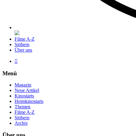
Filme A-Z
Stöbern
Über uns

Menü
Magazin
Neue Artikel
Kinostarts
Heimkinostarts
Themen
Filme A-Z
Stöbern
Archiv
Über uns