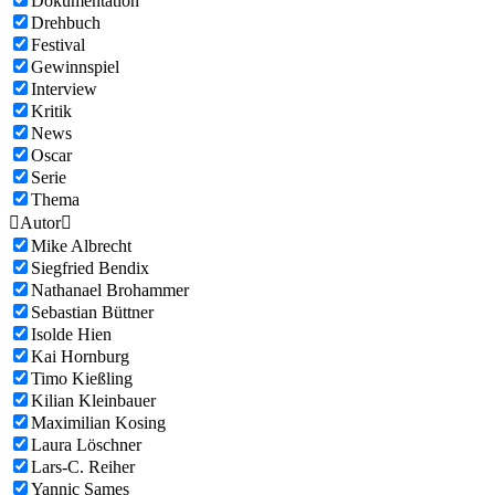
Dokumentation
Drehbuch
Festival
Gewinnspiel
Interview
Kritik
News
Oscar
Serie
Thema

Autor

Mike Albrecht
Siegfried Bendix
Nathanael Brohammer
Sebastian Büttner
Isolde Hien
Kai Hornburg
Timo Kießling
Kilian Kleinbauer
Maximilian Kosing
Laura Löschner
Lars-C. Reiher
Yannic Sames