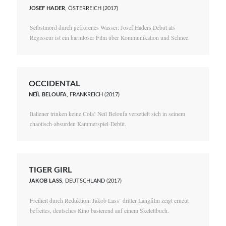
JOSEF HADER
, ÖSTERREICH (2017)
Selbstmord durch gefrorenes Wasser: Josef Haders Debüt als
Regisseur ist ein harmloser Film über Kommunikation und Schnee.
OCCIDENTAL
NEÏL BELOUFA
, FRANKREICH (2017)
Italiener trinken keine Cola! Neïl Beloufa verzettelt sich in seinem
chaotisch-absurden Kammerspiel-Debüt.
TIGER GIRL
JAKOB LASS
, DEUTSCHLAND (2017)
Freiheit durch Reduktion: Jakob Lass’ dritter Langfilm zeigt erneut
befreites, deutsches Kino basierend auf einem Skelettbuch.