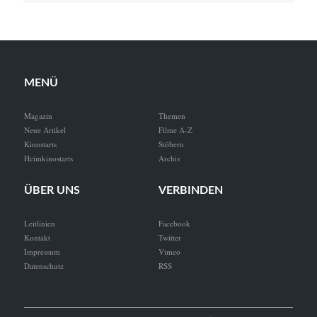
MENÜ
Magazin
Themen
Neue Artikel
Filme A-Z
Kinostarts
Stöbern
Heimkinostarts
Archiv
ÜBER UNS
VERBINDEN
Leitlinien
Facebook
Kontakt
Twitter
Impressum
Vimeo
Datenschutz
RSS