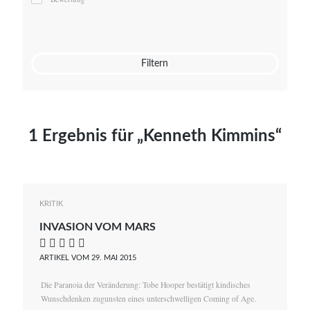
Mato von Vogelstein
Julia Weigl
Benjamin Wimmer
Christian Witte
Filtern
Magdalena Zalewski
1 Ergebnis für „Kenneth Kimmins“
KRITIK
INVASION VOM MARS
    
ARTIKEL VOM 29. MAI 2015
Die Paranoia der Veränderung: Tobe Hooper bestätigt kindisches
Wunschdenken zugunsten eines unterschwelligen Coming of Age.