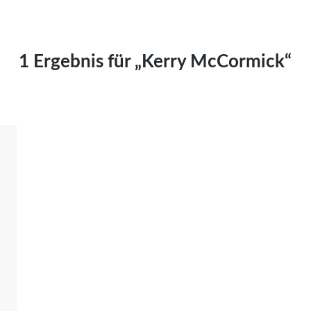
Kai Hornburg
Timo Kießling
Kilian Kleinbauer
1 Ergebnis für „Kerry McCormick“
Maximilian Kosing
Laura Löschner
Lars-C. Reiher
Yannic Sames
Stefanie Schneider
Marco Seiwert
Julia Stache
Mato von Vogelstein
Julia Weigl
Benjamin Wimmer
Christian Witte
Magdalena Zalewski