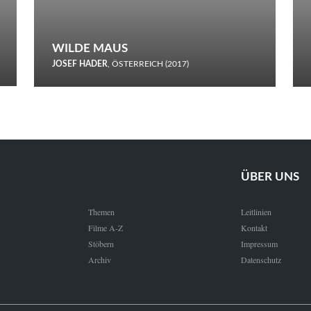
WILDE MAUS
JOSEF HADER
, ÖSTERREICH (2017)
Selbstmord durch gefrorenes Wasser: Josef Haders Debüt als
Regisseur ist ein harmloser Film über Kommunikation und
Schnee.
ÜBER UNS
Themen
Leitlinien
Filme A-Z
Kontakt
Stöbern
Impressum
Archiv
Datenschutz