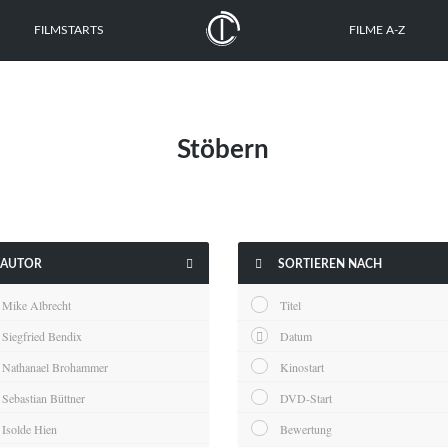
FILMSTARTS
FILME A-Z
Stöbern


AUTOR
SORTIEREN NACH
Mike Albrecht
Titel
Siegfried Bendix
Datum
Nathanael Brohammer
Kinostart
Sebastian Büttner
DVD-Start
Isolde Hien
Bewertung