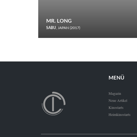
MR. LONG
SABU
, JAPAN (2017)
Zerbrochene Leben und einstürzende Neubauten: In seiner
neunten Berlinale-Teilnahme schickt Sabu Rindersuppen in
den Wettbewerb.
MENÜ
Magazin
Neue Artikel
Kinostarts
Heimkinostarts