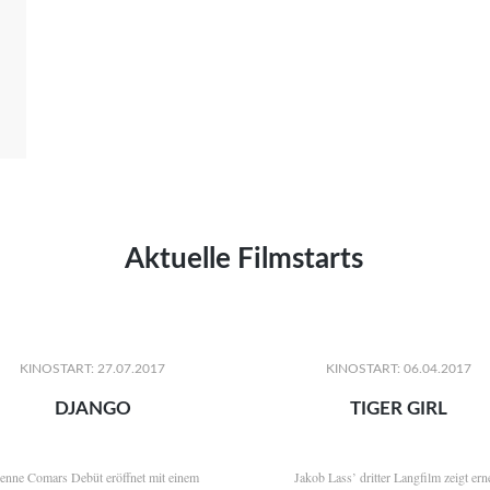
Aktuelle Filmstarts
KINOSTART: 27.07.2017
KINOSTART: 06.04.2017
DJANGO
TIGER GIRL
ienne Comars Debüt eröffnet mit einem
Jakob Lass’ dritter Langfilm zeigt ern