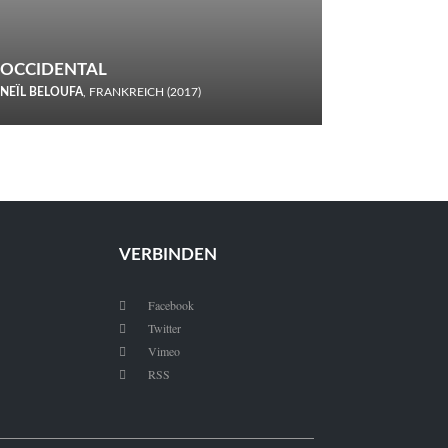
OCCIDENTAL
NEÏL BELOUFA
, FRANKREICH (2017)
Italiener trinken keine Cola! Neïl Beloufa verzettelt sich in
seinem chaotisch-absurden Kammerspiel-Debüt.
VERBINDEN
Facebook

Twitter

Vimeo

RSS
