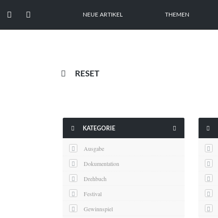


NEUE ARTIKEL
THEMEN

RESET



KATEGORIE
Ausgabe
Dokumentation
Drehbuch
Festival
Gewinnspiel