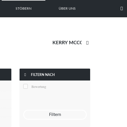

STÖBERN
ÜBER UNS


FILTERN NACH
Bewertung
Filtern