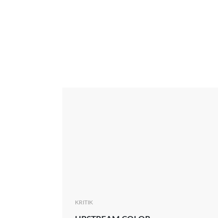
Interview
Kritik
News
Oscar
Serie
Thema
KRITIK