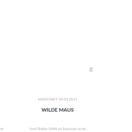

KINOSTART: 09.03.2017
WILDE MAUS
eut
Josef Haders Debüt als Regisseur ist ein