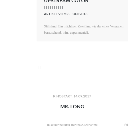
UPSTREAM COLOR
    
ARTIKEL VOM 8. JUNI 2013
Stillstand: Ein mächtiger Zweitling wie der eines Veteranen.
berauschend, wirr, experimentell.

KINOSTART: 14.09.2017
MR. LONG
In seiner neunten Berlinale-Teilnahme
Ét