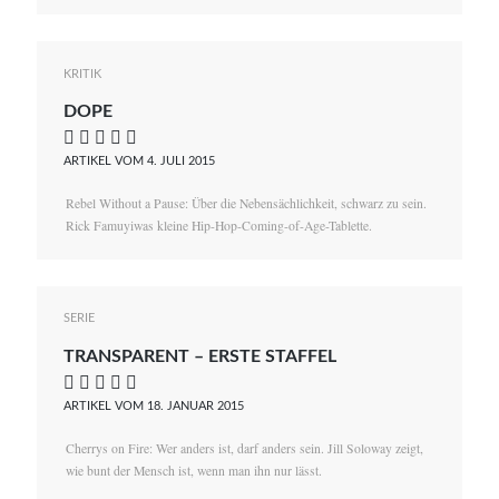
KRITIK
DOPE
    
ARTIKEL VOM 4. JULI 2015
Rebel Without a Pause: Über die Nebensächlichkeit, schwarz zu sein.
Rick Famuyiwas kleine Hip-Hop-Coming-of-Age-Tablette.
SERIE
TRANSPARENT – ERSTE STAFFEL
    
ARTIKEL VOM 18. JANUAR 2015
Cherrys on Fire: Wer anders ist, darf anders sein. Jill Soloway zeigt,
wie bunt der Mensch ist, wenn man ihn nur lässt.