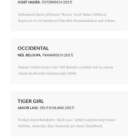
JOSEF HADER
, ÖSTERREICH (2017)
Selbstmord durch gefrorenes Wasser: Josef Haders Debüt als
Regisseur ist ein harmloser Film über Kommunikation und Schnee.
OCCIDENTAL
NEÏL BELOUFA
, FRANKREICH (2017)
Italiener trinken keine Cola! Neïl Beloufa verzettelt sich in seinem
chaotisch-absurden Kammerspiel-Debüt.
TIGER GIRL
JAKOB LASS
, DEUTSCHLAND (2017)
Freiheit durch Reduktion: Jakob Lass’ dritter Langfilm zeigt erneut
befreites, deutsches Kino basierend auf einem Skelettbuch.