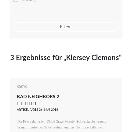
Mato von Vogelstein
Julia Weigl
Benjamin Wimmer
Christian Witte
Filtern
Magdalena Zalewski
3 Ergebnisse für „Kiersey Clemons“
KRITIK
BAD NEIGHBORS 2
    
ARTIKEL VOM 26. MAI 2016
Die Fete geht weiter: Chloë Grace Moretz’ Schwesternbewegung
bringt Impulse der Selbstbestimmung ins Nachbarschaftsduell.