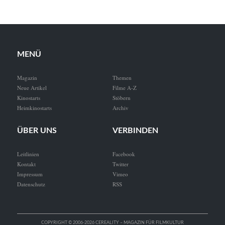
MENÜ
Magazin
Themen
Neue Artikel
Filme A-Z
Kinostarts
Stöbern
Heimkinostarts
Archiv
ÜBER UNS
VERBINDEN
Leitlinien
Facebook
Kontakt
Twitter
Impressum
Vimeo
Datenschutz
RSS
COPYRIGHT © 2006-2026 CEREALITY – MAGAZIN FÜR FILMKULTUR