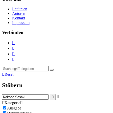
Leitlinien
Autoren
Kontakt
Impressum
Verbinden





Reset
Stöbern



Kategorie

Ausgabe