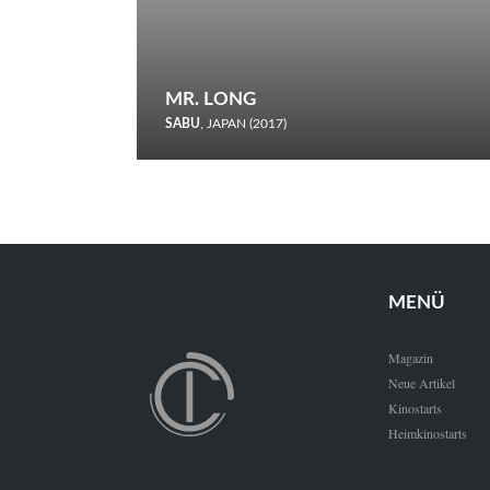
MR. LONG
SABU
, JAPAN (2017)
Zerbrochene Leben und einstürzende Neubauten: In seiner
neunten Berlinale-Teilnahme schickt Sabu Rindersuppen in
den Wettbewerb.
MENÜ
Magazin
Neue Artikel
Kinostarts
Heimkinostarts