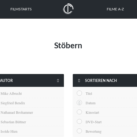
FILMSTARTS
FILME A-Z
Stöbern


AUTOR
SORTIEREN NACH
Mike Albrecht
Titel
Siegfried Bendix
Datum
Nathanael Brohammer
Kinostart
Sebastian Büttner
DVD-Start
Isolde Hien
Bewertung