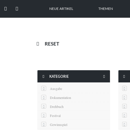


NEUE ARTIKEL
THEMEN

RESET



KATEGORIE
Ausgabe
Dokumentation
Drehbuch
Festival
Gewinnspiel