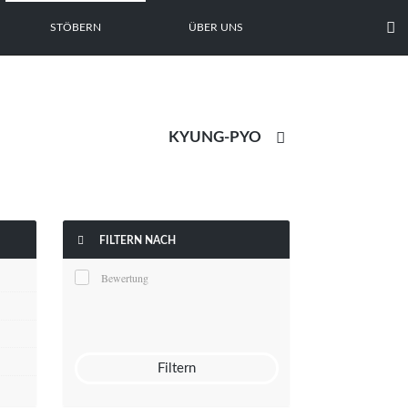

STÖBERN
ÜBER UNS


FILTERN NACH
Bewertung
Filtern