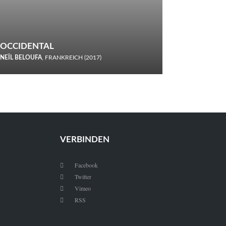
OCCIDENTAL
NEÏL BELOUFA
, FRANKREICH (2017)
Italiener trinken keine Cola! Neïl Beloufa verzettelt sich in
seinem chaotisch-absurden Kammerspiel-Debüt.
VERBINDEN
Facebook

Twitter

Vimeo

RSS
