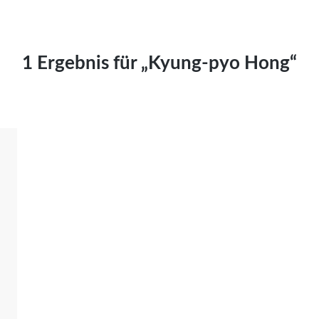
Kai Hornburg
Timo Kießling
Kilian Kleinbauer
1 Ergebnis für „Kyung-pyo Hong“
Maximilian Kosing
Laura Löschner
Lars-C. Reiher
Yannic Sames
Stefanie Schneider
Marco Seiwert
Julia Stache
Mato von Vogelstein
Julia Weigl
Benjamin Wimmer
Christian Witte
Magdalena Zalewski