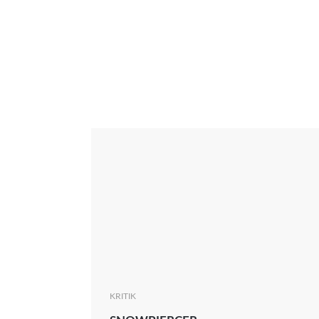
Interview
Kritik
News
Oscar
Serie
Thema
KRITIK