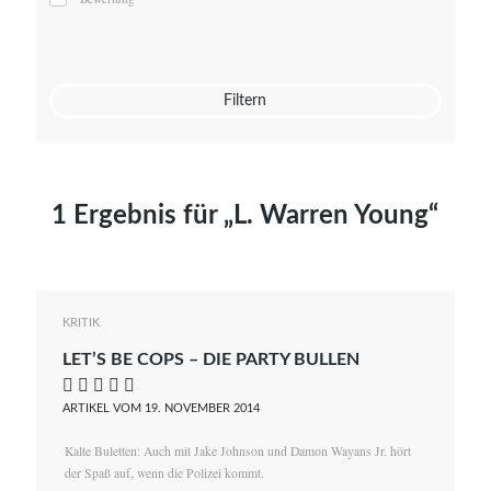
Mato von Vogelstein
Julia Weigl
Benjamin Wimmer
Christian Witte
Filtern
Magdalena Zalewski
1 Ergebnis für „L. Warren Young“
KRITIK
LET’S BE COPS – DIE PARTY BULLEN
    
ARTIKEL VOM 19. NOVEMBER 2014
Kalte Buletten: Auch mit Jake Johnson und Damon Wayans Jr. hört
der Spaß auf, wenn die Polizei kommt.