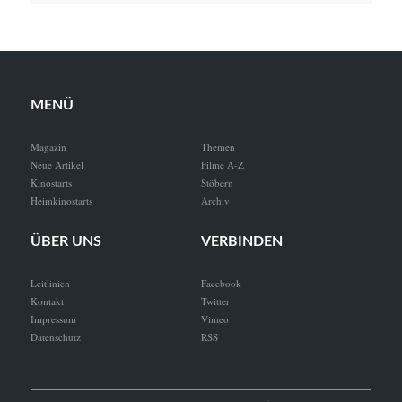
MENÜ
Magazin
Themen
Neue Artikel
Filme A-Z
Kinostarts
Stöbern
Heimkinostarts
Archiv
ÜBER UNS
VERBINDEN
Leitlinien
Facebook
Kontakt
Twitter
Impressum
Vimeo
Datenschutz
RSS