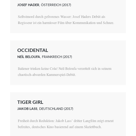
JOSEF HADER
, ÖSTERREICH (2017)
Selbstmord durch gefrorenes Wasser: Josef Haders Debüt als
Regisseur ist ein harmloser Film über Kommunikation und Schnee.
OCCIDENTAL
NEÏL BELOUFA
, FRANKREICH (2017)
Italiener trinken keine Cola! Neïl Beloufa verzettelt sich in seinem
chaotisch-absurden Kammerspiel-Debüt.
TIGER GIRL
JAKOB LASS
, DEUTSCHLAND (2017)
Freiheit durch Reduktion: Jakob Lass’ dritter Langfilm zeigt erneut
befreites, deutsches Kino basierend auf einem Skelettbuch.