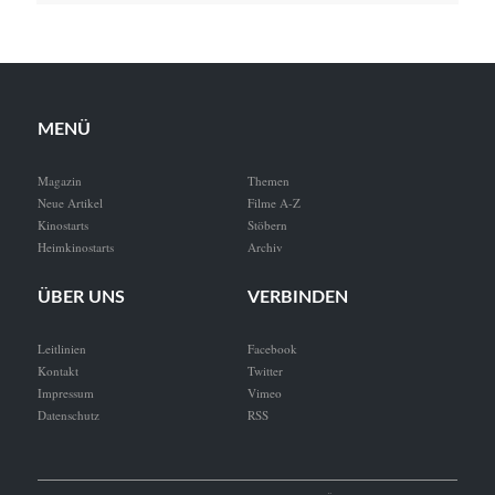
MENÜ
Magazin
Themen
Neue Artikel
Filme A-Z
Kinostarts
Stöbern
Heimkinostarts
Archiv
ÜBER UNS
VERBINDEN
Leitlinien
Facebook
Kontakt
Twitter
Impressum
Vimeo
Datenschutz
RSS