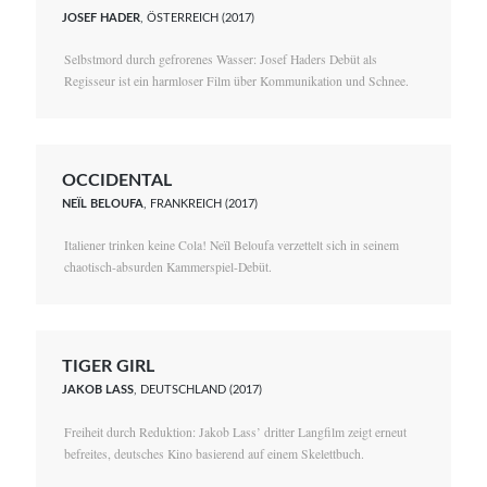
JOSEF HADER
, ÖSTERREICH (2017)
Selbstmord durch gefrorenes Wasser: Josef Haders Debüt als
Regisseur ist ein harmloser Film über Kommunikation und Schnee.
OCCIDENTAL
NEÏL BELOUFA
, FRANKREICH (2017)
Italiener trinken keine Cola! Neïl Beloufa verzettelt sich in seinem
chaotisch-absurden Kammerspiel-Debüt.
TIGER GIRL
JAKOB LASS
, DEUTSCHLAND (2017)
Freiheit durch Reduktion: Jakob Lass’ dritter Langfilm zeigt erneut
befreites, deutsches Kino basierend auf einem Skelettbuch.