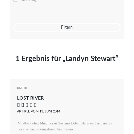
Mato von Vogelstein
Julia Weigl
Benjamin Wimmer
Christian Witte
Filtern
Magdalena Zalewski
1 Ergebnis für „Landyn Stewart“
KRITIK
LOST RIVER
    
ARTIKEL VOM 13. JUNI 2014
Mindfuck ohne Mind: Ryan Goslings Debüt interessiert sich nur an
der eigenen, fassungslosen Ambivalenz.