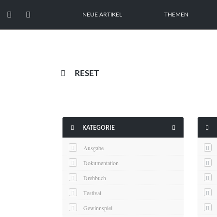


NEUE ARTIKEL
THEMEN

RESET



KATEGORIE
Ausgabe
Dokumentation
Drehbuch
Festival
Gewinnspiel