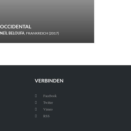
OCCIDENTAL
NEÏL BELOUFA
, FRANKREICH (2017)
Italiener trinken keine Cola! Neïl Beloufa verzettelt sich in
seinem chaotisch-absurden Kammerspiel-Debüt.
VERBINDEN
Facebook

Twitter

Vimeo

RSS
