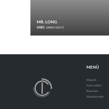
MR. LONG
SABU
, JAPAN (2017)
Zerbrochene Leben und einstürzende Neubauten: In seiner
neunten Berlinale-Teilnahme schickt Sabu Rindersuppen in
den Wettbewerb.
MENÜ
Magazin
Neue Artikel
Kinostarts
Heimkinostarts