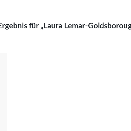
Kai Hornburg
Timo Kießling
Kilian Kleinbauer
Ergebnis für „Laura Lemar-Goldsborou
Maximilian Kosing
Laura Löschner
Lars-C. Reiher
Yannic Sames
Stefanie Schneider
Marco Seiwert
Julia Stache
Mato von Vogelstein
Julia Weigl
Benjamin Wimmer
Christian Witte
Magdalena Zalewski