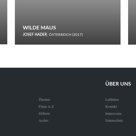
WILDE MAUS
JOSEF HADER
, ÖSTERREICH (2017)
Selbstmord durch gefrorenes Wasser: Josef Haders Debüt als
Regisseur ist ein harmloser Film über Kommunikation und
Schnee.
ÜBER UNS
Themen
Leitlinien
Filme A-Z
Kontakt
Stöbern
Impressum
Archiv
Datenschutz