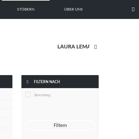

STÖBERN
ÜBER UNS


FILTERN NACH
Bewertung
Filtern