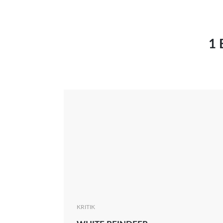
Interview
Kritik
News
1 
Oscar
Serie
Thema
KRITIK