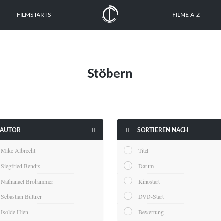
FILMSTARTS
FILME A-Z
Stöbern


AUTOR
SORTIEREN NACH
Mike Albrecht
Titel
Siegfried Bendix
Datum
Nathanael Brohammer
Kinostart
Sebastian Büttner
DVD-Start
Isolde Hien
Bewertung