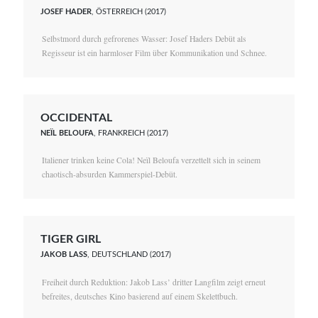
JOSEF HADER
, ÖSTERREICH (2017)
Selbstmord durch gefrorenes Wasser: Josef Haders Debüt als
Regisseur ist ein harmloser Film über Kommunikation und Schnee.
OCCIDENTAL
NEÏL BELOUFA
, FRANKREICH (2017)
Italiener trinken keine Cola! Neïl Beloufa verzettelt sich in seinem
chaotisch-absurden Kammerspiel-Debüt.
TIGER GIRL
JAKOB LASS
, DEUTSCHLAND (2017)
Freiheit durch Reduktion: Jakob Lass’ dritter Langfilm zeigt erneut
befreites, deutsches Kino basierend auf einem Skelettbuch.