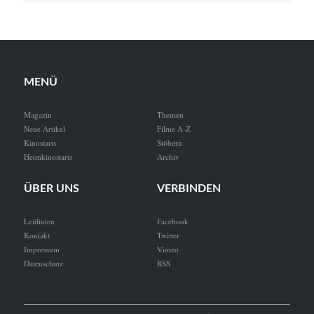
MENÜ
Magazin
Themen
Neue Artikel
Filme A-Z
Kinostarts
Stöbern
Heimkinostarts
Archiv
ÜBER UNS
VERBINDEN
Leitlinien
Facebook
Kontakt
Twitter
Impressum
Vimeo
Datenschutz
RSS