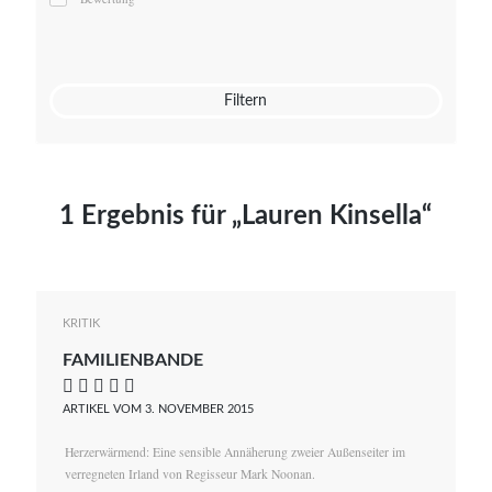
Mato von Vogelstein
Julia Weigl
Benjamin Wimmer
Christian Witte
Filtern
Magdalena Zalewski
1 Ergebnis für „Lauren Kinsella“
KRITIK
FAMILIENBANDE
    
ARTIKEL VOM 3. NOVEMBER 2015
Herzerwärmend: Eine sensible Annäherung zweier Außenseiter im
verregneten Irland von Regisseur Mark Noonan.