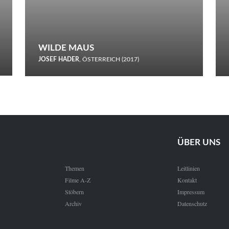
WILDE MAUS
JOSEF HADER
, ÖSTERREICH (2017)
Selbstmord durch gefrorenes Wasser: Josef Haders Debüt als
Regisseur ist ein harmloser Film über Kommunikation und
Schnee.
ÜBER UNS
Themen
Leitlinien
Filme A-Z
Kontakt
Stöbern
Impressum
Archiv
Datenschutz