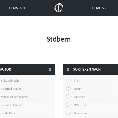
FILMSTARTS
FILME A-Z
Stöbern


AUTOR
SORTIEREN NACH
Mike Albrecht
Titel
Siegfried Bendix
Datum
Nathanael Brohammer
Kinostart
Sebastian Büttner
DVD-Start
Isolde Hien
Bewertung