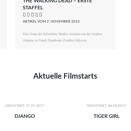
THE WALKING DEAD – ERSTE
STAFFEL
    
ARTIKEL VOM 2. NOVEMBER 2013
Eine Soap der Infizierten: Beißer streunen um die Straßen
Atlantas in Frank Darabonts Zombie-Odyssee.
Aktuelle Filmstarts
KINOSTART: 27.07.2017
KINOSTART: 06.04.2017
DJANGO
TIGER GIRL