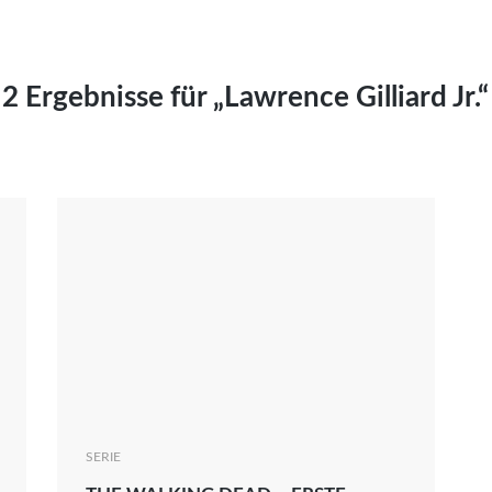
Kai Hornburg
Timo Kießling
Kilian Kleinbauer
2 Ergebnisse für „Lawrence Gilliard Jr.“
Maximilian Kosing
Laura Löschner
Lars-C. Reiher
Yannic Sames
Stefanie Schneider
Marco Seiwert
Julia Stache
Mato von Vogelstein
Julia Weigl
Benjamin Wimmer
Christian Witte
SERIE
Magdalena Zalewski