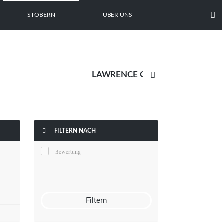

STÖBERN
ÜBER UNS


FILTERN NACH
Bewertung
Filtern