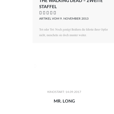
THE WALKING DEAD – ZWEITE
STAFFEL
    
ARTIKEL VOM 9. NOVEMBER 2013
Tot oder Tot: Noch genügt Beißern die Idiotie ihrer Opfer
nicht, meucheln sie doch munter weiter.

KINOSTART: 14.09.2017
MR. LONG