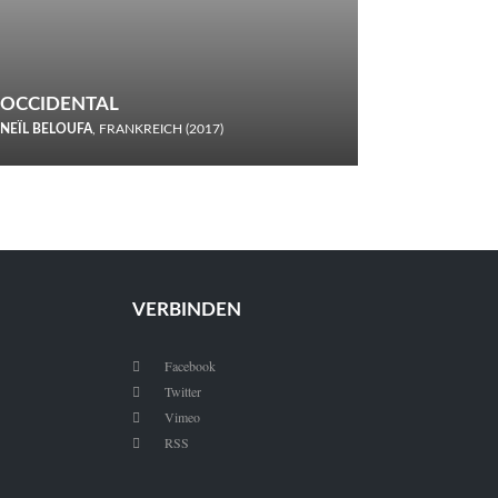
OCCIDENTAL
NEÏL BELOUFA
, FRANKREICH (2017)
Italiener trinken keine Cola! Neïl Beloufa verzettelt sich in
seinem chaotisch-absurden Kammerspiel-Debüt.
VERBINDEN
Facebook

Twitter

Vimeo

RSS
