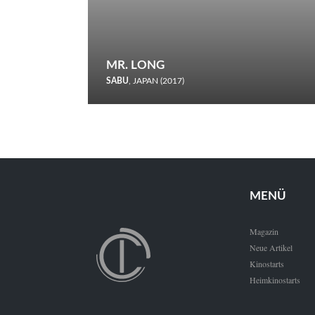
MR. LONG
SABU
, JAPAN (2017)
Zerbrochene Leben und einstürzende Neubauten: In seiner
neunten Berlinale-Teilnahme schickt Sabu Rindersuppen in
den Wettbewerb.
MENÜ
Magazin
Neue Artikel
Kinostarts
Heimkinostarts