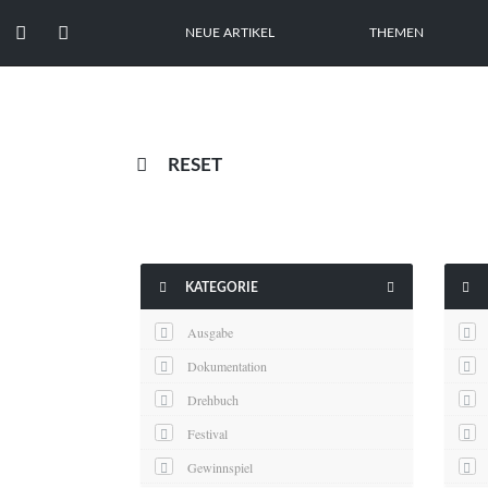


NEUE ARTIKEL
THEMEN

RESET



KATEGORIE
Ausgabe
Dokumentation
Drehbuch
Festival
Gewinnspiel