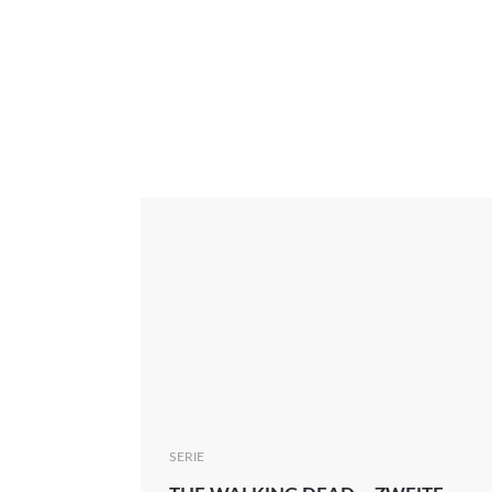
Interview
Kritik
News
Oscar
Serie
Thema
SERIE