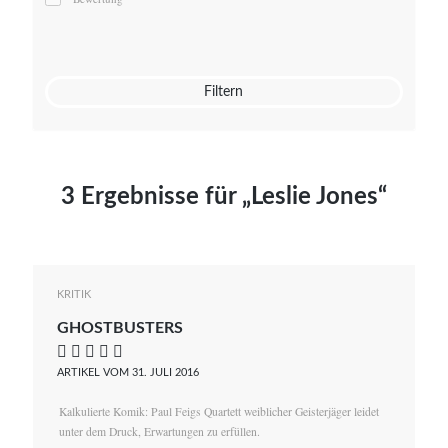
Mato von Vogelstein
Julia Weigl
Benjamin Wimmer
Christian Witte
Filtern
Magdalena Zalewski
3 Ergebnisse für „Leslie Jones“
KRITIK
GHOSTBUSTERS
    
ARTIKEL VOM 31. JULI 2016
Kalkulierte Komik: Paul Feigs Quartett weiblicher Geisterjäger leidet
unter dem Druck, Erwartungen zu erfüllen.