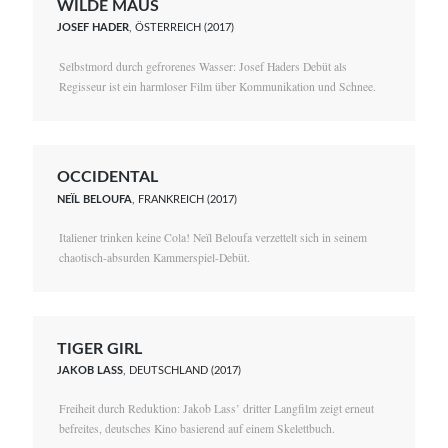
WILDE MAUS
JOSEF HADER
, ÖSTERREICH (2017)
Selbstmord durch gefrorenes Wasser: Josef Haders Debüt als
Regisseur ist ein harmloser Film über Kommunikation und Schnee.
OCCIDENTAL
NEÏL BELOUFA
, FRANKREICH (2017)
Italiener trinken keine Cola! Neïl Beloufa verzettelt sich in seinem
chaotisch-absurden Kammerspiel-Debüt.
TIGER GIRL
JAKOB LASS
, DEUTSCHLAND (2017)
Freiheit durch Reduktion: Jakob Lass’ dritter Langfilm zeigt erneut
befreites, deutsches Kino basierend auf einem Skelettbuch.