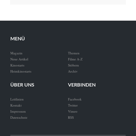
MENÜ
Magazin
Themen
Neue Artikel
Filme A-Z
Kinostarts
Stöbern
Heimkinostarts
Archiv
ÜBER UNS
VERBINDEN
Leitlinien
Facebook
Kontakt
Twitter
Impressum
Vimeo
Datenschutz
RSS