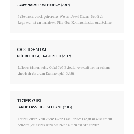
JOSEF HADER
, ÖSTERREICH (2017)
Selbstmord durch gefrorenes Wasser: Josef Haders Debüt als
Regisseur ist ein harmloser Film über Kommunikation und Schnee.
OCCIDENTAL
NEÏL BELOUFA
, FRANKREICH (2017)
Italiener trinken keine Cola! Neïl Beloufa verzettelt sich in seinem
chaotisch-absurden Kammerspiel-Debüt.
TIGER GIRL
JAKOB LASS
, DEUTSCHLAND (2017)
Freiheit durch Reduktion: Jakob Lass’ dritter Langfilm zeigt erneut
befreites, deutsches Kino basierend auf einem Skelettbuch.