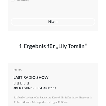
Mato von Vogelstein
Julia Weigl
Benjamin Wimmer
Christian Witte
Filtern
Magdalena Zalewski
1 Ergebnis für „Lily Tomlin“
KRITIK
LAST RADIO SHOW
    
ARTIKEL VOM 12. NOVEMBER 2014
Rhabarberkuchen oder knusprige Kekse? Ein leider letzter Begleiter in
Robert Altmans Melange der zuckrigen Folklore.