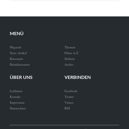
MENÜ
Magazin
Themen
Neue Artikel
Filme A-Z
Kinostarts
Stöbern
Heimkinostarts
Archiv
ÜBER UNS
VERBINDEN
Leitlinien
Facebook
Kontakt
Twitter
Impressum
Vimeo
Datenschutz
RSS