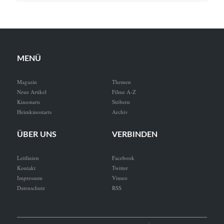
MENÜ
Magazin
Themen
Neue Artikel
Filme A-Z
Kinostarts
Stöbern
Heimkinostarts
Archiv
ÜBER UNS
VERBINDEN
Leitlinien
Facebook
Kontakt
Twitter
Impressum
Vimeo
Datenschutz
RSS