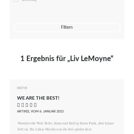
Mato von Vogelstein
Julia Weigl
Benjamin Wimmer
Christian Witte
Filtern
Magdalena Zalewski
1 Ergebnis für „Liv LeMoyne“
KRITIK
WE ARE THE BEST!
    
ARTIKEL VOM 6. JANUAR 2015
Wundervolle Welt: Bobo, Klara und Hedvig hören Punk, aber keiner
hört sie. Bis Lukas Moodysson die drei spielen lässt.