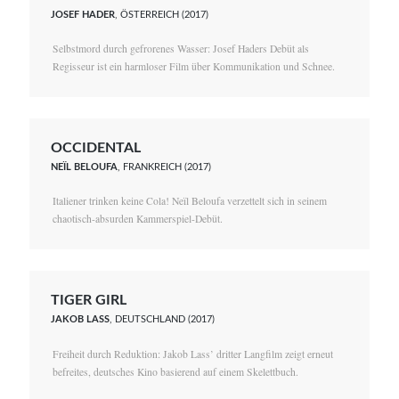
JOSEF HADER
, ÖSTERREICH (2017)
Selbstmord durch gefrorenes Wasser: Josef Haders Debüt als
Regisseur ist ein harmloser Film über Kommunikation und Schnee.
OCCIDENTAL
NEÏL BELOUFA
, FRANKREICH (2017)
Italiener trinken keine Cola! Neïl Beloufa verzettelt sich in seinem
chaotisch-absurden Kammerspiel-Debüt.
TIGER GIRL
JAKOB LASS
, DEUTSCHLAND (2017)
Freiheit durch Reduktion: Jakob Lass’ dritter Langfilm zeigt erneut
befreites, deutsches Kino basierend auf einem Skelettbuch.