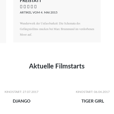
FREISTATT
    
ARTIKEL VOM 4. MAI 2015
Wunderwerk der Unfassbarkeit: Die Schemata des
Gefängnisfilms mucken bei Marc Brummund im verdorbenen
Moor auf.
Aktuelle Filmstarts
KINOSTART: 27.07.2017
KINOSTART: 06.04.2017
DJANGO
TIGER GIRL