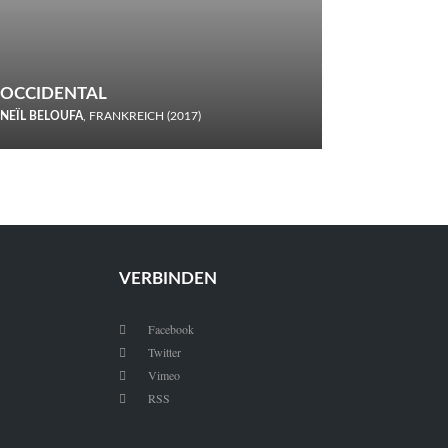
OCCIDENTAL
NEÏL BELOUFA
, FRANKREICH (2017)
Italiener trinken keine Cola! Neïl Beloufa verzettelt sich in
seinem chaotisch-absurden Kammerspiel-Debüt.
VERBINDEN
Facebook

Twitter

Vimeo

RSS
