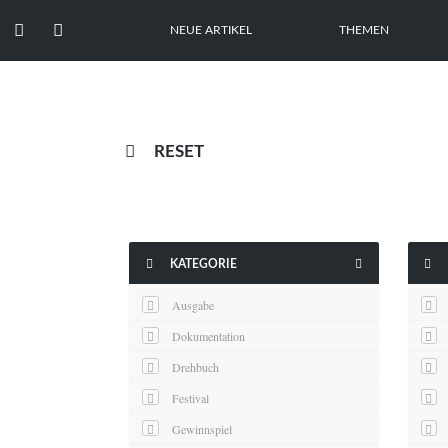


NEUE ARTIKEL
THEMEN

RESET



KATEGORIE
Ausgabe
Dokumentation
Drehbuch
Festival
Gewinnspiel