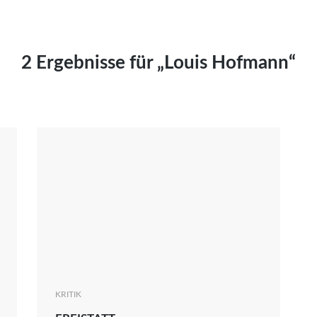
Kai Hornburg
Timo Kießling
Kilian Kleinbauer
2 Ergebnisse für „Louis Hofmann“
Maximilian Kosing
Laura Löschner
Lars-C. Reiher
Yannic Sames
Stefanie Schneider
Marco Seiwert
Julia Stache
Mato von Vogelstein
Julia Weigl
Benjamin Wimmer
Christian Witte
KRITIK
Magdalena Zalewski