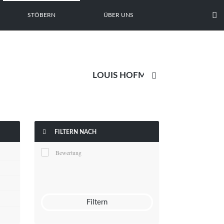

STÖBERN
ÜBER UNS


FILTERN NACH
Bewertung
Filtern