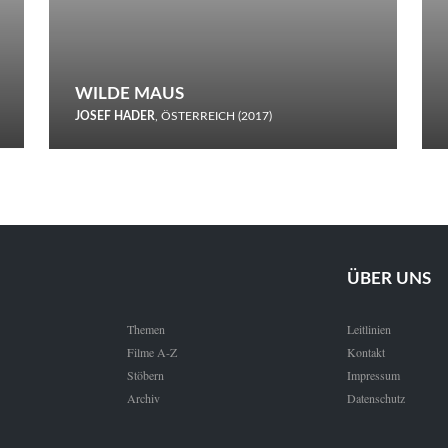
WILDE MAUS
JOSEF HADER
, ÖSTERREICH (2017)
Selbstmord durch gefrorenes Wasser: Josef Haders Debüt als
Regisseur ist ein harmloser Film über Kommunikation und
Schnee.
ÜBER UNS
Themen
Leitlinien
Filme A-Z
Kontakt
Stöbern
Impressum
Archiv
Datenschutz