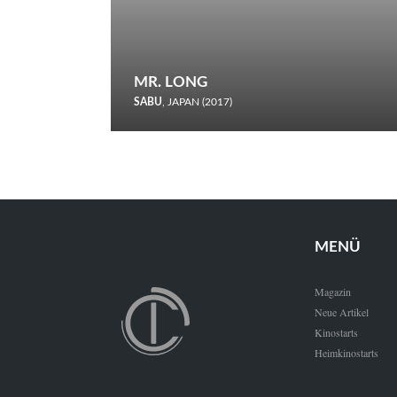
MR. LONG
SABU
, JAPAN (2017)
Zerbrochene Leben und einstürzende Neubauten: In seiner
neunten Berlinale-Teilnahme schickt Sabu Rindersuppen in
den Wettbewerb.
MENÜ
Magazin
Neue Artikel
Kinostarts
Heimkinostarts