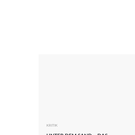
Interview
Kritik
News
Oscar
Serie
Thema
KRITIK