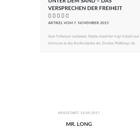
UNTER DEM SAND – DAS
VERSPRECHEN DER FREIHEIT
    
ARTIKEL VOM 7. NOVEMBER 2015
Zum Verheizen verdammt: Martin Zandvliet wägt Schuld und
Gewissen in den Restbeständen des Zweiten Weltkriegs ab.

KINOSTART: 14.09.2017
MR. LONG