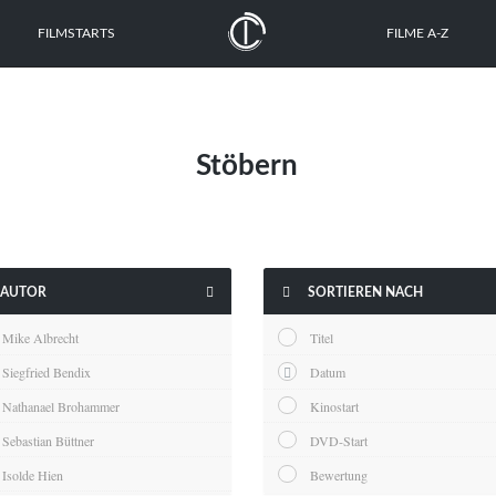
FILMSTARTS
FILME A-Z
Stöbern


AUTOR
SORTIEREN NACH
Mike Albrecht
Titel
Siegfried Bendix
Datum
Nathanael Brohammer
Kinostart
Sebastian Büttner
DVD-Start
Isolde Hien
Bewertung