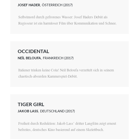
JOSEF HADER
, ÖSTERREICH (2017)
Selbstmord durch gefrorenes Wasser: Josef Haders Debüt als
Regisseur ist ein harmloser Film über Kommunikation und Schnee.
OCCIDENTAL
NEÏL BELOUFA
, FRANKREICH (2017)
Italiener trinken keine Cola! Neïl Beloufa verzettelt sich in seinem
chaotisch-absurden Kammerspiel-Debüt.
TIGER GIRL
JAKOB LASS
, DEUTSCHLAND (2017)
Freiheit durch Reduktion: Jakob Lass’ dritter Langfilm zeigt erneut
befreites, deutsches Kino basierend auf einem Skelettbuch.