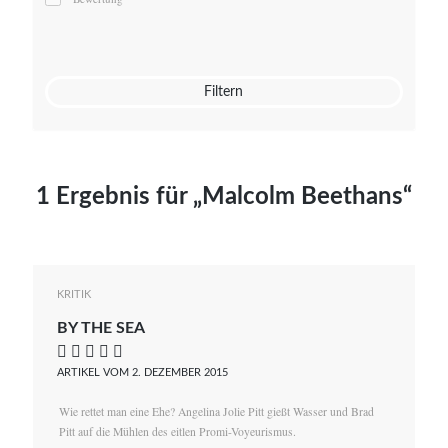
Mato von Vogelstein
Julia Weigl
Benjamin Wimmer
Christian Witte
Filtern
Magdalena Zalewski
1 Ergebnis für „Malcolm Beethans“
KRITIK
BY THE SEA
    
ARTIKEL VOM 2. DEZEMBER 2015
Wie rettet man eine Ehe? Angelina Jolie Pitt gießt Wasser und Brad
Pitt auf die Mühlen des eitlen Promi-Voyeurismus.