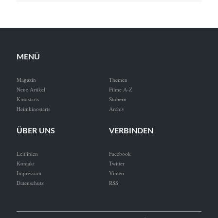
MENÜ
Magazin
Themen
Neue Artikel
Filme A-Z
Kinostarts
Stöbern
Heimkinostarts
Archiv
ÜBER UNS
VERBINDEN
Leitlinien
Facebook
Kontakt
Twitter
Impressum
Vimeo
Datenschutz
RSS