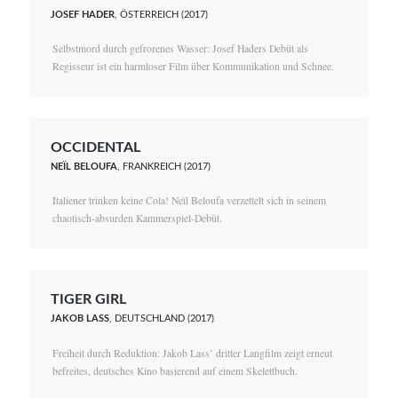
JOSEF HADER
, ÖSTERREICH (2017)
Selbstmord durch gefrorenes Wasser: Josef Haders Debüt als
Regisseur ist ein harmloser Film über Kommunikation und Schnee.
OCCIDENTAL
NEÏL BELOUFA
, FRANKREICH (2017)
Italiener trinken keine Cola! Neïl Beloufa verzettelt sich in seinem
chaotisch-absurden Kammerspiel-Debüt.
TIGER GIRL
JAKOB LASS
, DEUTSCHLAND (2017)
Freiheit durch Reduktion: Jakob Lass’ dritter Langfilm zeigt erneut
befreites, deutsches Kino basierend auf einem Skelettbuch.