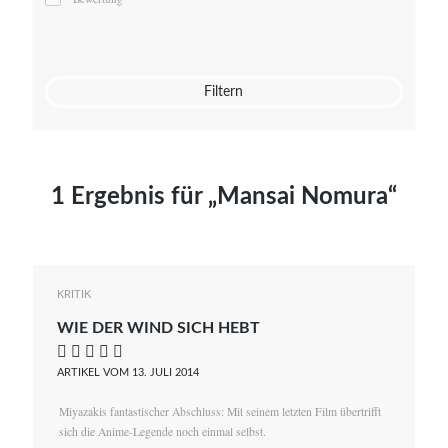
Mato von Vogelstein
Julia Weigl
Benjamin Wimmer
Christian Witte
Filtern
Magdalena Zalewski
1 Ergebnis für „Mansai Nomura“
KRITIK
WIE DER WIND SICH HEBT
    
ARTIKEL VOM 13. JULI 2014
Miyazakis fantastischer Abschluss: Mit seinem letzten Film übertrifft
sich die Anime-Legende noch einmal selbst.