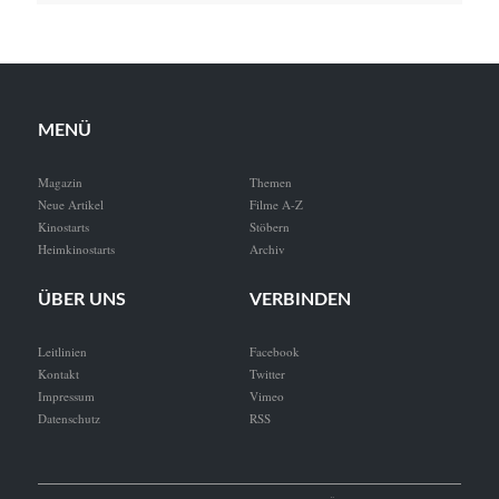
MENÜ
Magazin
Themen
Neue Artikel
Filme A-Z
Kinostarts
Stöbern
Heimkinostarts
Archiv
ÜBER UNS
VERBINDEN
Leitlinien
Facebook
Kontakt
Twitter
Impressum
Vimeo
Datenschutz
RSS