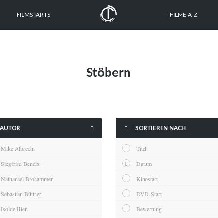
FILMSTARTS
FILME A-Z
Stöbern


AUTOR
SORTIEREN NACH
Mike Albrecht
Titel
Siegfried Bendix
Datum
Nathanael Brohammer
Kinostart
Sebastian Büttner
DVD-Start
Isolde Hien
Bewertung