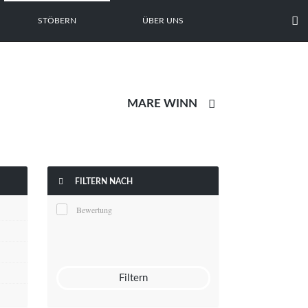

STÖBERN
ÜBER UNS


FILTERN NACH
Bewertung
Filtern