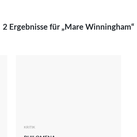
Kai Hornburg
Timo Kießling
Kilian Kleinbauer
2 Ergebnisse für „Mare Winningham“
Maximilian Kosing
Laura Löschner
Lars-C. Reiher
Yannic Sames
Stefanie Schneider
Marco Seiwert
Julia Stache
Mato von Vogelstein
Julia Weigl
Benjamin Wimmer
Christian Witte
KRITIK
Magdalena Zalewski