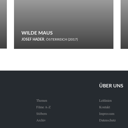
WILDE MAUS
JOSEF HADER
, ÖSTERREICH (2017)
Selbstmord durch gefrorenes Wasser: Josef Haders Debüt als
Regisseur ist ein harmloser Film über Kommunikation und
Schnee.
ÜBER UNS
Themen
Leitlinien
Filme A-Z
Kontakt
Stöbern
Impressum
Archiv
Datenschutz