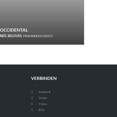
OCCIDENTAL
NEÏL BELOUFA
, FRANKREICH (2017)
Italiener trinken keine Cola! Neïl Beloufa verzettelt sich in
seinem chaotisch-absurden Kammerspiel-Debüt.
VERBINDEN
Facebook

Twitter

Vimeo

RSS
