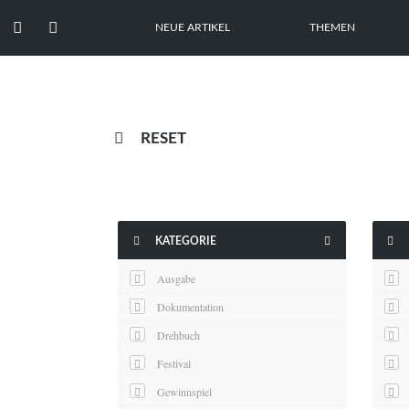


NEUE ARTIKEL
THEMEN

RESET



KATEGORIE
Ausgabe
Dokumentation
Drehbuch
Festival
Gewinnspiel