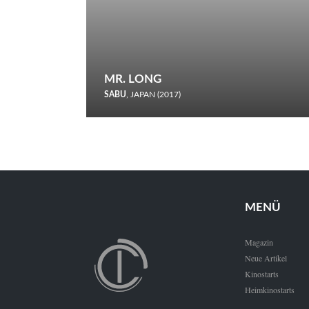
MR. LONG
SABU
, JAPAN (2017)
Zerbrochene Leben und einstürzende Neubauten: In seiner
neunten Berlinale-Teilnahme schickt Sabu Rindersuppen in
den Wettbewerb.
MENÜ
Magazin
Neue Artikel
Kinostarts
Heimkinostarts