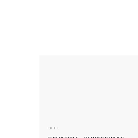
Interview
Kritik
News
Oscar
Serie
Thema
KRITIK