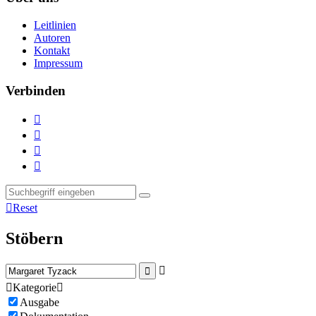
Leitlinien
Autoren
Kontakt
Impressum
Verbinden





Reset
Stöbern



Kategorie

Ausgabe