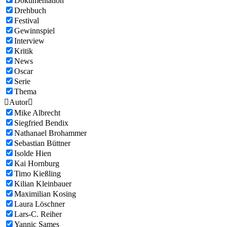
Dokumentation
Drehbuch
Festival
Gewinnspiel
Interview
Kritik
News
Oscar
Serie
Thema

Autor

Mike Albrecht
Siegfried Bendix
Nathanael Brohammer
Sebastian Büttner
Isolde Hien
Kai Hornburg
Timo Kießling
Kilian Kleinbauer
Maximilian Kosing
Laura Löschner
Lars-C. Reiher
Yannic Sames