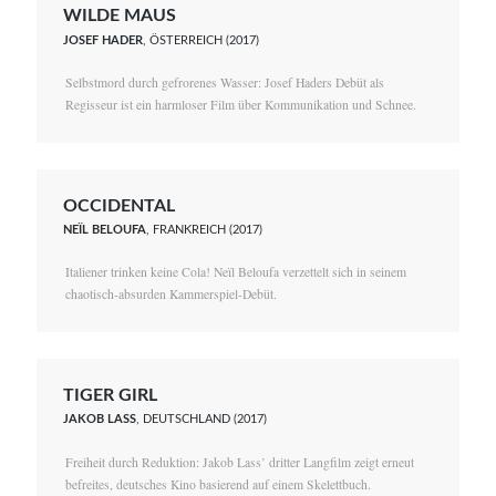
WILDE MAUS
JOSEF HADER
, ÖSTERREICH (2017)
Selbstmord durch gefrorenes Wasser: Josef Haders Debüt als
Regisseur ist ein harmloser Film über Kommunikation und Schnee.
OCCIDENTAL
NEÏL BELOUFA
, FRANKREICH (2017)
Italiener trinken keine Cola! Neïl Beloufa verzettelt sich in seinem
chaotisch-absurden Kammerspiel-Debüt.
TIGER GIRL
JAKOB LASS
, DEUTSCHLAND (2017)
Freiheit durch Reduktion: Jakob Lass’ dritter Langfilm zeigt erneut
befreites, deutsches Kino basierend auf einem Skelettbuch.