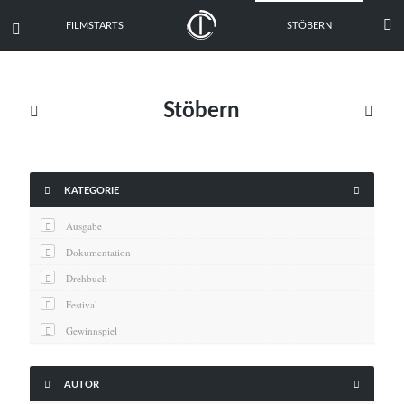

FILMSTARTS
STÖBERN

Stöbern





KATEGORIE
Ausgabe
Dokumentation
Drehbuch
Festival
Gewinnspiel
Interview
Kritik


AUTOR