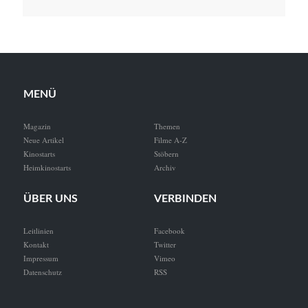
MENÜ
Magazin
Themen
Neue Artikel
Filme A-Z
Kinostarts
Stöbern
Heimkinostarts
Archiv
ÜBER UNS
VERBINDEN
Leitlinien
Facebook
Kontakt
Twitter
Impressum
Vimeo
Datenschutz
RSS