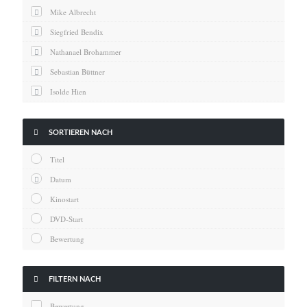
News
Mike Albrecht
Oscar
Siegfried Bendix
Serie
Nathanael Brohammer
Thema
Sebastian Büttner
Isolde Hien
Kai Hornburg
Timo Kießling

SORTIEREN NACH
Kilian Kleinbauer
Titel
Maximilian Kosing
Datum
Laura Löschner
Kinostart
Lars-C. Reiher
DVD-Start
Yannic Sames
Bewertung
Stefanie Schneider
Marco Seiwert

FILTERN NACH
Julia Stache
Bewertung