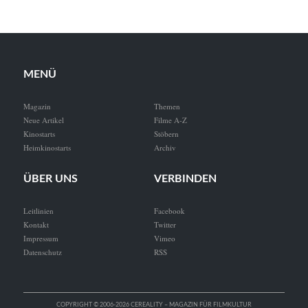
MENÜ
Magazin
Themen
Neue Artikel
Filme A-Z
Kinostarts
Stöbern
Heimkinostarts
Archiv
ÜBER UNS
VERBINDEN
Leitlinien
Facebook
Kontakt
Twitter
Impressum
Vimeo
Datenschutz
RSS
COPYRIGHT © 2006-2026 CEREALITY – MAGAZIN FÜR FILMKULTUR