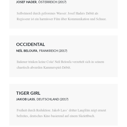
JOSEF HADER
, ÖSTERREICH (2017)
Selbstmord durch gefrorenes Wasser: Josef Haders Debüt als
Regisseur ist ein harmloser Film über Kommunikation und Schnee.
OCCIDENTAL
NEÏL BELOUFA
, FRANKREICH (2017)
Italiener trinken keine Cola! Neïl Beloufa verzettelt sich in seinem
chaotisch-absurden Kammerspiel-Debüt.
TIGER GIRL
JAKOB LASS
, DEUTSCHLAND (2017)
Freiheit durch Reduktion: Jakob Lass’ dritter Langfilm zeigt erneut
befreites, deutsches Kino basierend auf einem Skelettbuch.