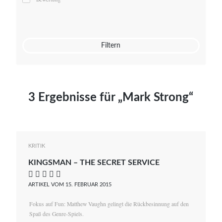
Mato von Vogelstein
Julia Weigl
Benjamin Wimmer
Christian Witte
Filtern
Magdalena Zalewski
3 Ergebnisse für „Mark Strong“
KRITIK
KINGSMAN – THE SECRET SERVICE
    
ARTIKEL VOM 15. FEBRUAR 2015
Fokus auf Fun: Matthew Vaughn gelingt die Rückbesinnung auf den
Spaß des Genre-Spiels.