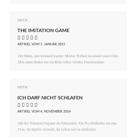
KRITIK
THE IMITATION GAME
    
ARTIKEL VOM 1. JANUAR 2015
Der Mann, den niemand kannte: Morten Tyldum inszeniert einen Film
über einen Briten wie ein Brite selbst. Großes Emotionskino.
KRITIK
ICH DARF NICHT SCHLAFEN
    
ARTIKEL VOM 4. NOVEMBER 2014
Mit der Träumerei beginnt die Erkenntnis: Ein Psychothriller um eine
Frau, die täglich versucht, ihr Leben neu zu entdecken.