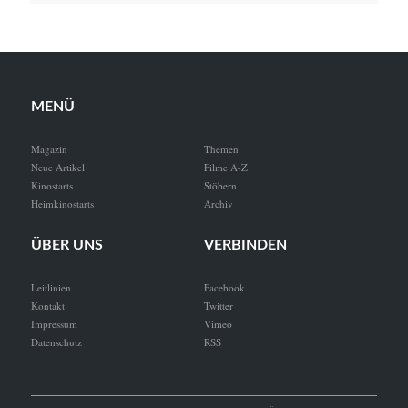
MENÜ
Magazin
Themen
Neue Artikel
Filme A-Z
Kinostarts
Stöbern
Heimkinostarts
Archiv
ÜBER UNS
VERBINDEN
Leitlinien
Facebook
Kontakt
Twitter
Impressum
Vimeo
Datenschutz
RSS