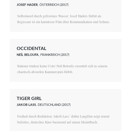
JOSEF HADER
, ÖSTERREICH (2017)
Selbstmord durch gefrorenes Wasser: Josef Haders Debüt als
Regisseur ist ein harmloser Film über Kommunikation und Schnee.
OCCIDENTAL
NEÏL BELOUFA
, FRANKREICH (2017)
Italiener trinken keine Cola! Neïl Beloufa verzettelt sich in seinem
chaotisch-absurden Kammerspiel-Debüt.
TIGER GIRL
JAKOB LASS
, DEUTSCHLAND (2017)
Freiheit durch Reduktion: Jakob Lass’ dritter Langfilm zeigt erneut
befreites, deutsches Kino basierend auf einem Skelettbuch.