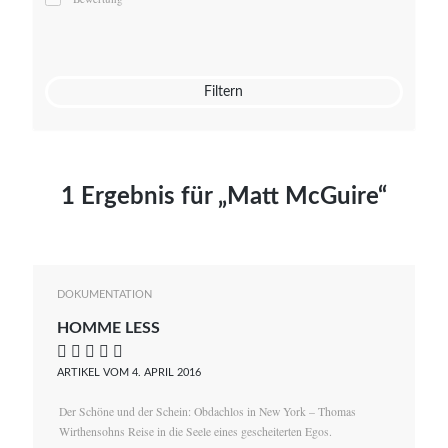
Mato von Vogelstein
Julia Weigl
Benjamin Wimmer
Christian Witte
Filtern
Magdalena Zalewski
1 Ergebnis für „Matt McGuire“
DOKUMENTATION
HOMME LESS
    
ARTIKEL VOM 4. APRIL 2016
Der Schöne und der Schein: Obdachlos in New York – Thomas
Wirthensohns Reise in die Seele eines gescheiterten Egos.