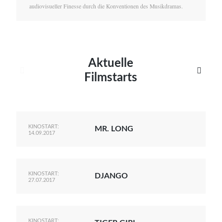
audiovisueller Finesse durch die Konventionen des Musikdramas.
Aktuelle


Filmstarts
KINOSTART:
MR. LONG
14.09.2017
KINOSTART:
DJANGO
27.07.2017
KINOSTART: