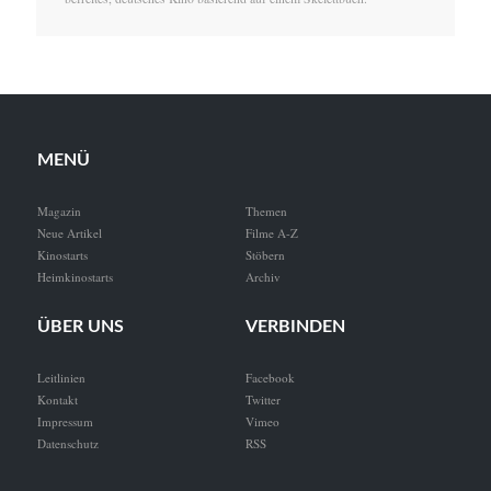
MENÜ
Magazin
Themen
Neue Artikel
Filme A-Z
Kinostarts
Stöbern
Heimkinostarts
Archiv
ÜBER UNS
VERBINDEN
Leitlinien
Facebook
Kontakt
Twitter
Impressum
Vimeo
Datenschutz
RSS