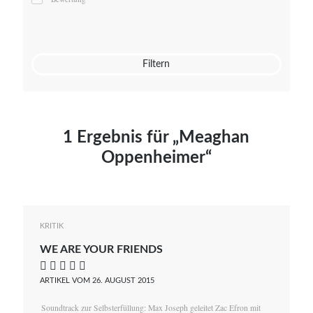
Mato von Vogelstein
Julia Weigl
Benjamin Wimmer
Christian Witte
Filtern
Magdalena Zalewski
1 Ergebnis für „Meaghan
Oppenheimer“
KRITIK
WE ARE YOUR FRIENDS
    
ARTIKEL VOM 26. AUGUST 2015
Soundtrack zur Selbsterfüllung: Max Joseph geleitet Zac Efron mit