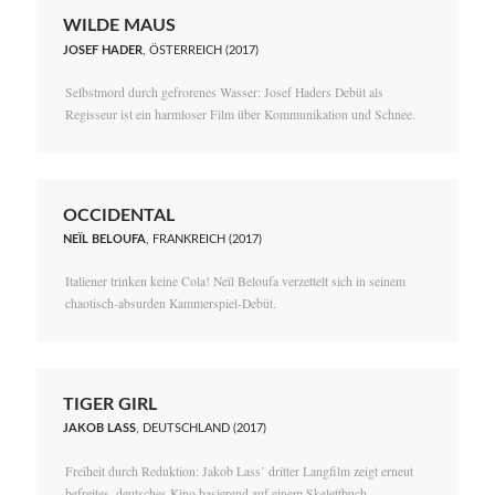
WILDE MAUS
JOSEF HADER
, ÖSTERREICH (2017)
Selbstmord durch gefrorenes Wasser: Josef Haders Debüt als
Regisseur ist ein harmloser Film über Kommunikation und Schnee.
OCCIDENTAL
NEÏL BELOUFA
, FRANKREICH (2017)
Italiener trinken keine Cola! Neïl Beloufa verzettelt sich in seinem
chaotisch-absurden Kammerspiel-Debüt.
TIGER GIRL
JAKOB LASS
, DEUTSCHLAND (2017)
Freiheit durch Reduktion: Jakob Lass’ dritter Langfilm zeigt erneut
befreites, deutsches Kino basierend auf einem Skelettbuch.