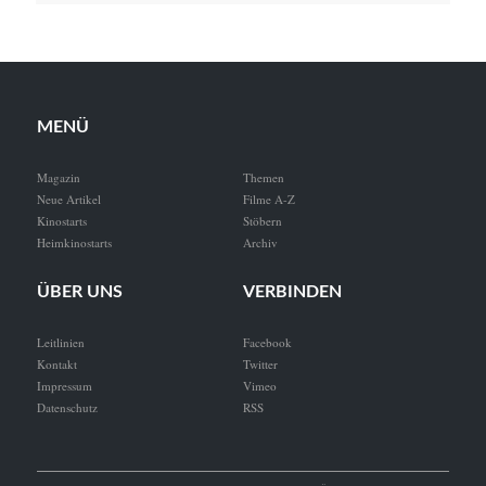
MENÜ
Magazin
Themen
Neue Artikel
Filme A-Z
Kinostarts
Stöbern
Heimkinostarts
Archiv
ÜBER UNS
VERBINDEN
Leitlinien
Facebook
Kontakt
Twitter
Impressum
Vimeo
Datenschutz
RSS