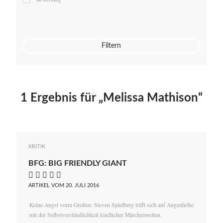
Mato von Vogelstein
Julia Weigl
Benjamin Wimmer
Christian Witte
Filtern
Magdalena Zalewski
1 Ergebnis für „Melissa Mathison“
KRITIK
BFG: BIG FRIENDLY GIANT
    
ARTIKEL VOM 20. JULI 2016
Keine Angst vorm Großen: Steven Spielberg trifft sich auf Augenhöhe
mit der Selbstverständlichkeit kindlicher Märchenwelten.