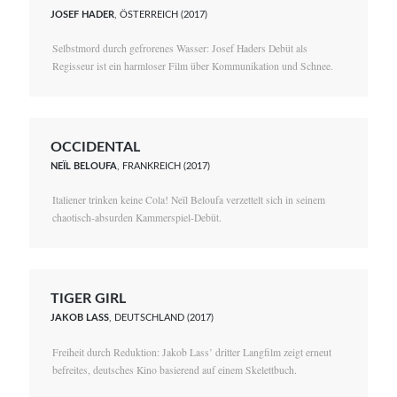
JOSEF HADER
, ÖSTERREICH (2017)
Selbstmord durch gefrorenes Wasser: Josef Haders Debüt als
Regisseur ist ein harmloser Film über Kommunikation und Schnee.
OCCIDENTAL
NEÏL BELOUFA
, FRANKREICH (2017)
Italiener trinken keine Cola! Neïl Beloufa verzettelt sich in seinem
chaotisch-absurden Kammerspiel-Debüt.
TIGER GIRL
JAKOB LASS
, DEUTSCHLAND (2017)
Freiheit durch Reduktion: Jakob Lass’ dritter Langfilm zeigt erneut
befreites, deutsches Kino basierend auf einem Skelettbuch.