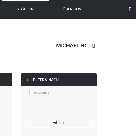

STÖBERN
ÜBER UNS


FILTERN NACH
Bewertung
Filtern