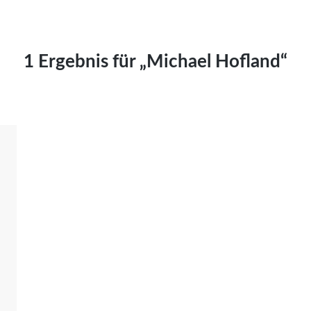
Kai Hornburg
Timo Kießling
Kilian Kleinbauer
1 Ergebnis für „Michael Hofland“
Maximilian Kosing
Laura Löschner
Lars-C. Reiher
Yannic Sames
Stefanie Schneider
Marco Seiwert
Julia Stache
Mato von Vogelstein
Julia Weigl
Benjamin Wimmer
Christian Witte
Magdalena Zalewski