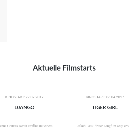
Aktuelle Filmstarts
KINOSTART: 27.07.2017
KINOSTART: 06.04.2017
DJANGO
TIGER GIRL
ienne Comars Debüt eröffnet mit einem
Jakob Lass’ dritter Langfilm zeigt ern