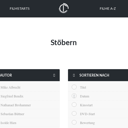
FILMSTARTS
FILME A-Z
Stöbern


AUTOR
SORTIEREN NACH
Mike Albrecht
Titel
Siegfried Bendix
Datum
Nathanael Brohammer
Kinostart
Sebastian Büttner
DVD-Start
Isolde Hien
Bewertung