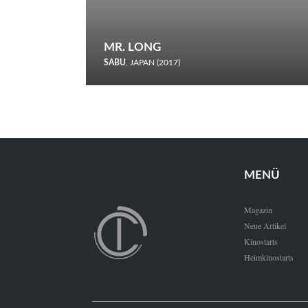
MR. LONG
SABU
, JAPAN (2017)
Zerbrochene Leben und einstürzende Neubauten: In seiner
neunten Berlinale-Teilnahme schickt Sabu Rindersuppen in
den Wettbewerb.
MENÜ
Magazin
Neue Artikel
Kinostarts
Heimkinostarts