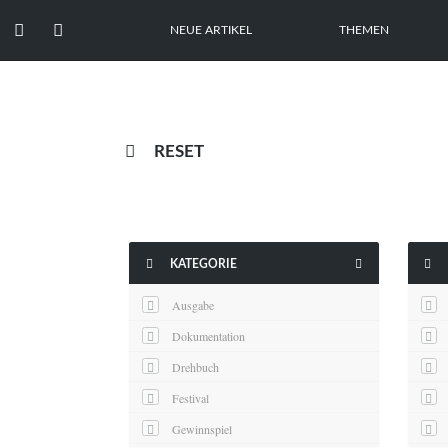


NEUE ARTIKEL
THEMEN

RESET



KATEGORIE
Ausgabe
Dokumentation
Drehbuch
Festival
Gewinnspiel