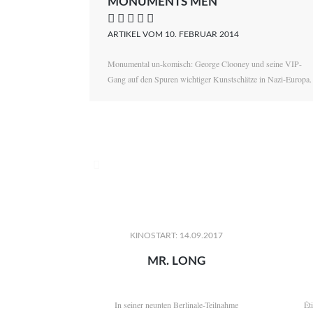
MONUMENTS MEN
    
ARTIKEL VOM 10. FEBRUAR 2014
Monumental un-komisch: George Clooney und seine VIP-
Gang auf den Spuren wichtiger Kunstschätze in Nazi-Europa.

KINOSTART: 14.09.2017
MR. LONG
In seiner neunten Berlinale-Teilnahme
Ét