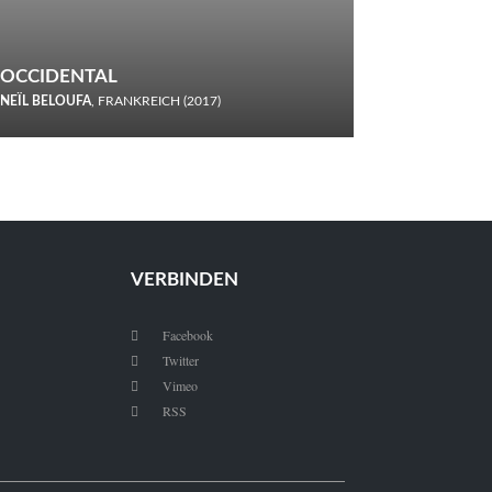
OCCIDENTAL
NEÏL BELOUFA
, FRANKREICH (2017)
Italiener trinken keine Cola! Neïl Beloufa verzettelt sich in
seinem chaotisch-absurden Kammerspiel-Debüt.
VERBINDEN
Facebook

Twitter

Vimeo

RSS
