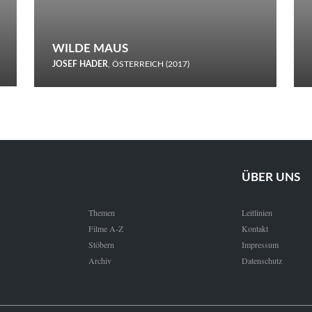
WILDE MAUS
JOSEF HADER
, ÖSTERREICH (2017)
Selbstmord durch gefrorenes Wasser: Josef Haders Debüt als
Regisseur ist ein harmloser Film über Kommunikation und
Schnee.
ÜBER UNS
Themen
Leitlinien
Filme A-Z
Kontakt
Stöbern
Impressum
Archiv
Datenschutz