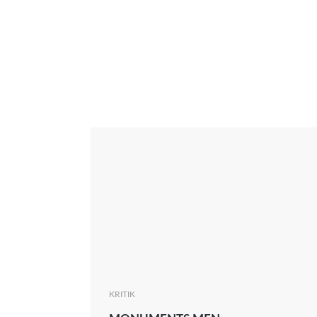
Interview
Kritik
News
Oscar
Serie
Thema
KRITIK