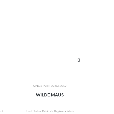

KINOSTART: 09.03.2017
WILDE MAUS
eut
Josef Haders Debüt als Regisseur ist ein