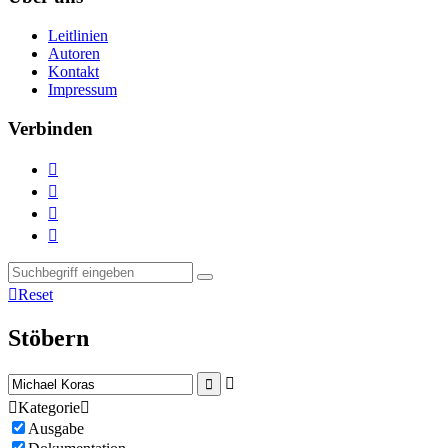
Leitlinien
Autoren
Kontakt
Impressum
Verbinden





Reset
Stöbern



Kategorie

Ausgabe