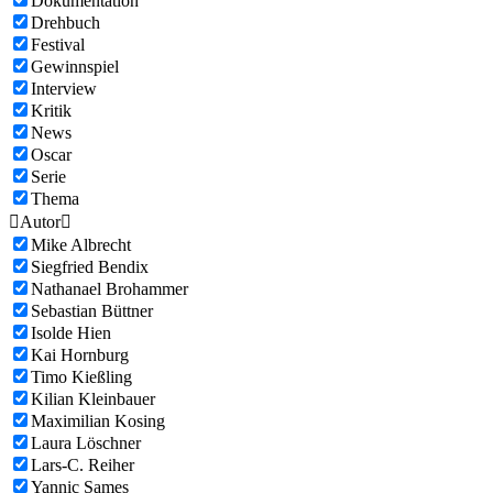
Dokumentation
Drehbuch
Festival
Gewinnspiel
Interview
Kritik
News
Oscar
Serie
Thema

Autor

Mike Albrecht
Siegfried Bendix
Nathanael Brohammer
Sebastian Büttner
Isolde Hien
Kai Hornburg
Timo Kießling
Kilian Kleinbauer
Maximilian Kosing
Laura Löschner
Lars-C. Reiher
Yannic Sames