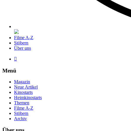
Filme A-Z
Stöbern
Über uns

Menü
Magazin
Neue Artikel
Kinostarts
Heimkinostarts
Themen
Filme A-Z
Stöbern
Archiv
Über uns