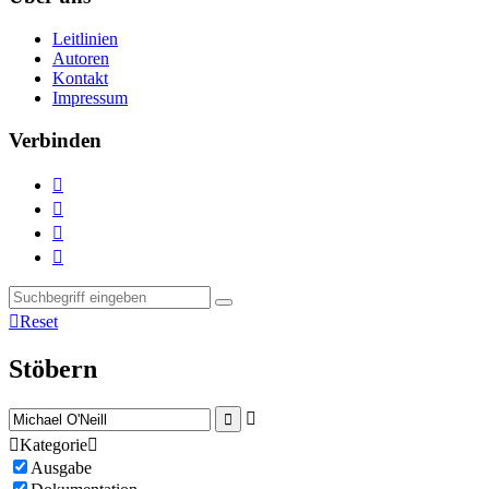
Leitlinien
Autoren
Kontakt
Impressum
Verbinden





Reset
Stöbern



Kategorie

Ausgabe