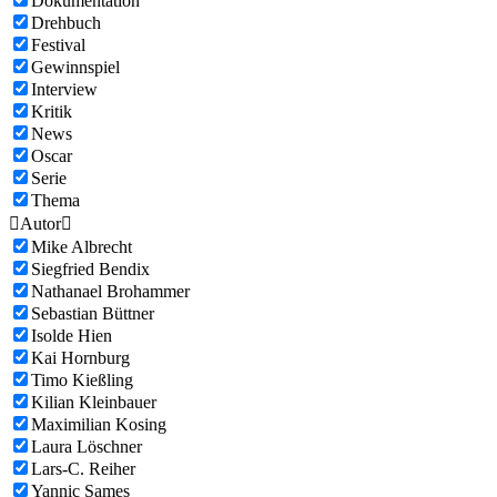
Dokumentation
Drehbuch
Festival
Gewinnspiel
Interview
Kritik
News
Oscar
Serie
Thema

Autor

Mike Albrecht
Siegfried Bendix
Nathanael Brohammer
Sebastian Büttner
Isolde Hien
Kai Hornburg
Timo Kießling
Kilian Kleinbauer
Maximilian Kosing
Laura Löschner
Lars-C. Reiher
Yannic Sames