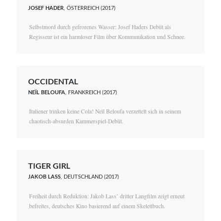
JOSEF HADER
, ÖSTERREICH (2017)
Selbstmord durch gefrorenes Wasser: Josef Haders Debüt als
Regisseur ist ein harmloser Film über Kommunikation und Schnee.
OCCIDENTAL
NEÏL BELOUFA
, FRANKREICH (2017)
Italiener trinken keine Cola! Neïl Beloufa verzettelt sich in seinem
chaotisch-absurden Kammerspiel-Debüt.
TIGER GIRL
JAKOB LASS
, DEUTSCHLAND (2017)
Freiheit durch Reduktion: Jakob Lass’ dritter Langfilm zeigt erneut
befreites, deutsches Kino basierend auf einem Skelettbuch.