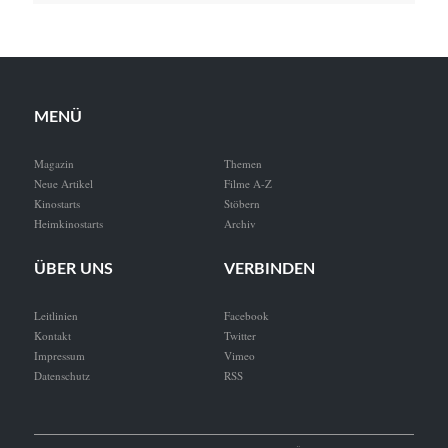
MENÜ
Magazin
Themen
Neue Artikel
Filme A-Z
Kinostarts
Stöbern
Heimkinostarts
Archiv
ÜBER UNS
VERBINDEN
Leitlinien
Facebook
Kontakt
Twitter
Impressum
Vimeo
Datenschutz
RSS