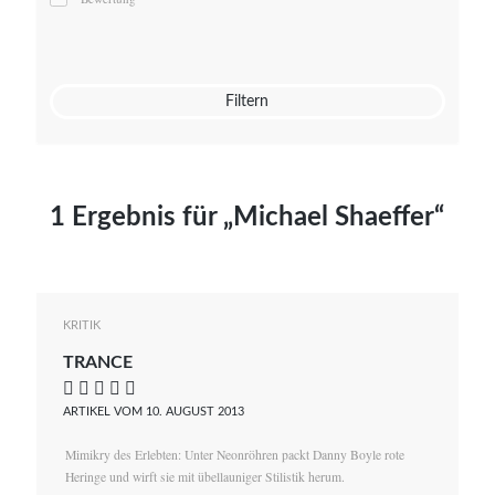
Mato von Vogelstein
Julia Weigl
Benjamin Wimmer
Christian Witte
Filtern
Magdalena Zalewski
1 Ergebnis für „Michael Shaeffer“
KRITIK
TRANCE
    
ARTIKEL VOM 10. AUGUST 2013
Mimikry des Erlebten: Unter Neonröhren packt Danny Boyle rote
Heringe und wirft sie mit übellauniger Stilistik herum.