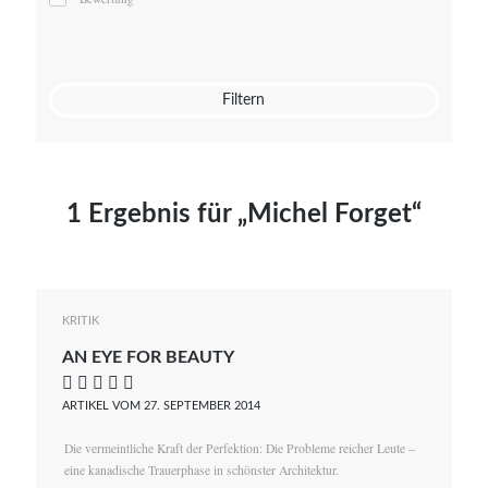
Mato von Vogelstein
Julia Weigl
Benjamin Wimmer
Christian Witte
Filtern
Magdalena Zalewski
1 Ergebnis für „Michel Forget“
KRITIK
AN EYE FOR BEAUTY
    
ARTIKEL VOM 27. SEPTEMBER 2014
Die vermeintliche Kraft der Perfektion: Die Probleme reicher Leute –
eine kanadische Trauerphase in schönster Architektur.