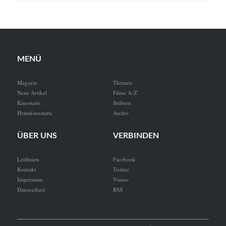
MENÜ
Magazin
Themen
Neue Artikel
Filme A-Z
Kinostarts
Stöbern
Heimkinostarts
Archiv
ÜBER UNS
VERBINDEN
Leitlinien
Facebook
Kontakt
Twitter
Impressum
Vimeo
Datenschutz
RSS