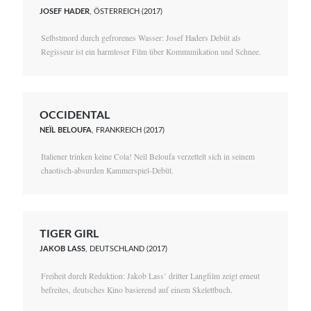
JOSEF HADER
, ÖSTERREICH (2017)
Selbstmord durch gefrorenes Wasser: Josef Haders Debüt als
Regisseur ist ein harmloser Film über Kommunikation und Schnee.
OCCIDENTAL
NEÏL BELOUFA
, FRANKREICH (2017)
Italiener trinken keine Cola! Neïl Beloufa verzettelt sich in seinem
chaotisch-absurden Kammerspiel-Debüt.
TIGER GIRL
JAKOB LASS
, DEUTSCHLAND (2017)
Freiheit durch Reduktion: Jakob Lass’ dritter Langfilm zeigt erneut
befreites, deutsches Kino basierend auf einem Skelettbuch.