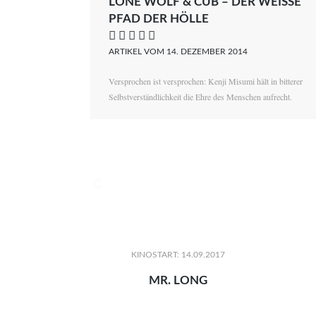
LONE WOLF & CUB – DER WEISSE P
FAD DER HÖLLE
    
ARTIKEL VOM 14. DEZEMBER 2014
Versprochen ist versprochen: Kenji Misumi hält in bitterer
Selbstverständlichkeit die Ehre des Menschen aufrecht.

KINOSTART: 14.09.2017
MR. LONG