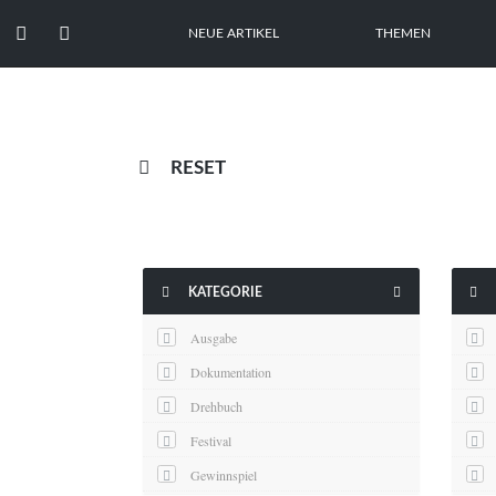


NEUE ARTIKEL
THEMEN

RESET



KATEGORIE
Ausgabe
Dokumentation
Drehbuch
Festival
Gewinnspiel