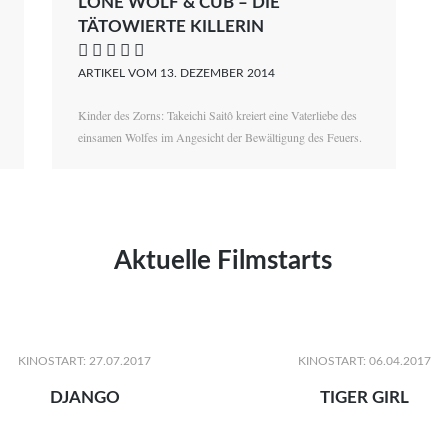
LONE WOLF & CUB – DIE
TÄTOWIERTE KILLERIN
    
ARTIKEL VOM 13. DEZEMBER 2014
Kinder des Zorns: Takeichi Saitô kreiert eine Vaterliebe des
einsamen Wolfes im Angesicht der Bewältigung des Feuers.
Aktuelle Filmstarts
KINOSTART: 27.07.2017
KINOSTART: 06.04.2017
DJANGO
TIGER GIRL