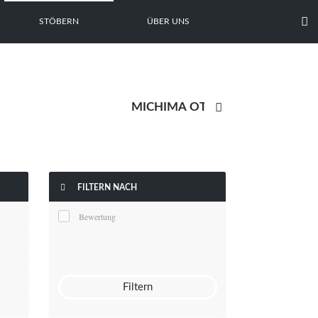

STÖBERN
ÜBER UNS


FILTERN NACH
Bewertung
Filtern