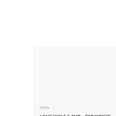
Interview
Kritik
News
Oscar
Serie
Thema
KRITIK