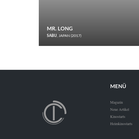
MR. LONG
SABU
, JAPAN (2017)
Zerbrochene Leben und einstürzende Neubauten: In seiner
neunten Berlinale-Teilnahme schickt Sabu Rindersuppen in
den Wettbewerb.
MENÜ
Magazin
Neue Artikel
Kinostarts
Heimkinostarts