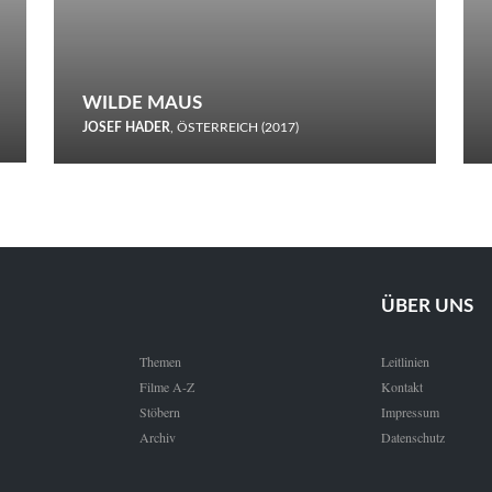
WILDE MAUS
JOSEF HADER
, ÖSTERREICH (2017)
Selbstmord durch gefrorenes Wasser: Josef Haders Debüt als
Regisseur ist ein harmloser Film über Kommunikation und
Schnee.
ÜBER UNS
Themen
Leitlinien
Filme A-Z
Kontakt
Stöbern
Impressum
Archiv
Datenschutz