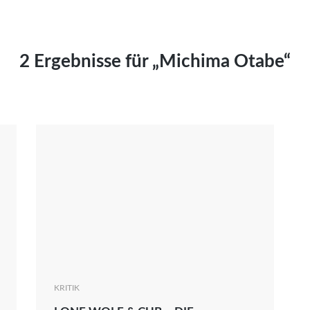
Kai Hornburg
Timo Kießling
Kilian Kleinbauer
2 Ergebnisse für „Michima Otabe“
Maximilian Kosing
Laura Löschner
Lars-C. Reiher
Yannic Sames
Stefanie Schneider
Marco Seiwert
Julia Stache
Mato von Vogelstein
Julia Weigl
Benjamin Wimmer
Christian Witte
KRITIK
Magdalena Zalewski