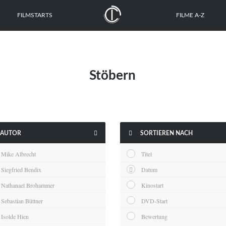
FILMSTARTS
FILME A-Z
Stöbern


AUTOR
SORTIEREN NACH
Mike Albrecht
Titel
Siegfried Bendix
Datum
Nathanael Brohammer
Kinostart
Sebastian Büttner
DVD-Start
Isolde Hien
Bewertung