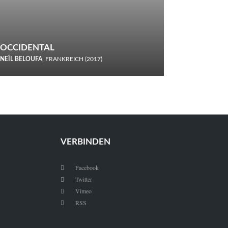
OCCIDENTAL
NEÏL BELOUFA
, FRANKREICH (2017)
Italiener trinken keine Cola! Neïl Beloufa verzettelt sich in
seinem chaotisch-absurden Kammerspiel-Debüt.
VERBINDEN
Facebook

Twitter

Vimeo

RSS
