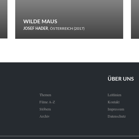
WILDE MAUS
JOSEF HADER
, ÖSTERREICH (2017)
Selbstmord durch gefrorenes Wasser: Josef Haders Debüt als
Regisseur ist ein harmloser Film über Kommunikation und
Schnee.
ÜBER UNS
Themen
Leitlinien
Filme A-Z
Kontakt
Stöbern
Impressum
Archiv
Datenschutz