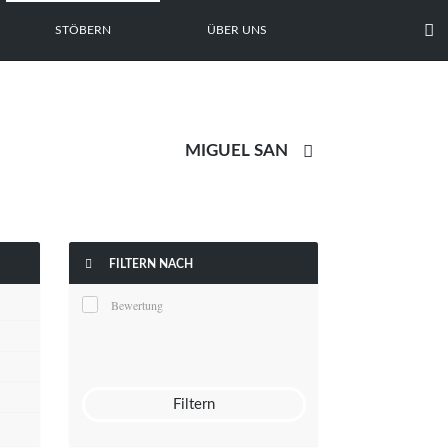

STÖBERN
ÜBER UNS


FILTERN NACH
Bewertung
Filtern