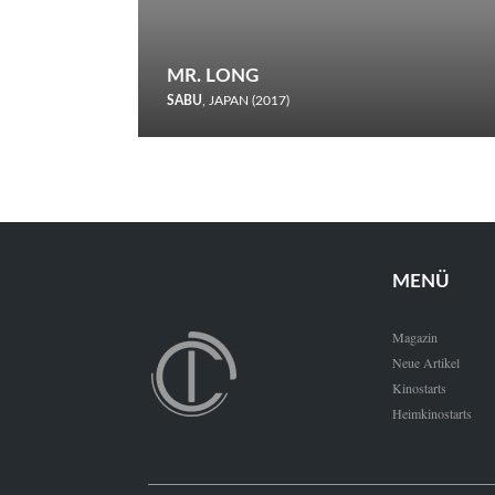
MR. LONG
SABU
, JAPAN (2017)
Zerbrochene Leben und einstürzende Neubauten: In seiner
neunten Berlinale-Teilnahme schickt Sabu Rindersuppen in
den Wettbewerb.
MENÜ
Magazin
Neue Artikel
Kinostarts
Heimkinostarts