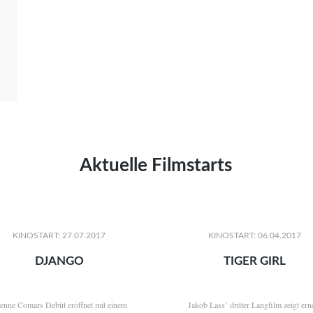
Aktuelle Filmstarts
KINOSTART: 27.07.2017
KINOSTART: 06.04.2017
DJANGO
TIGER GIRL
ienne Comars Debüt eröffnet mit einem
Jakob Lass’ dritter Langfilm zeigt ern