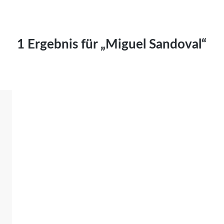
Kai Hornburg
Timo Kießling
Kilian Kleinbauer
1 Ergebnis für „Miguel Sandoval“
Maximilian Kosing
Laura Löschner
Lars-C. Reiher
Yannic Sames
Stefanie Schneider
Marco Seiwert
Julia Stache
Mato von Vogelstein
Julia Weigl
Benjamin Wimmer
Christian Witte
Magdalena Zalewski