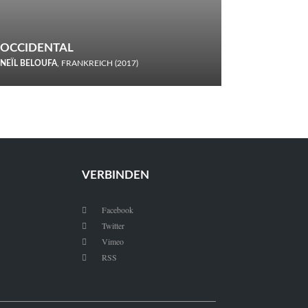
OCCIDENTAL
NEÏL BELOUFA
, FRANKREICH (2017)
Italiener trinken keine Cola! Neïl Beloufa verzettelt sich in
seinem chaotisch-absurden Kammerspiel-Debüt.
VERBINDEN
Facebook

Twitter

Vimeo

RSS
