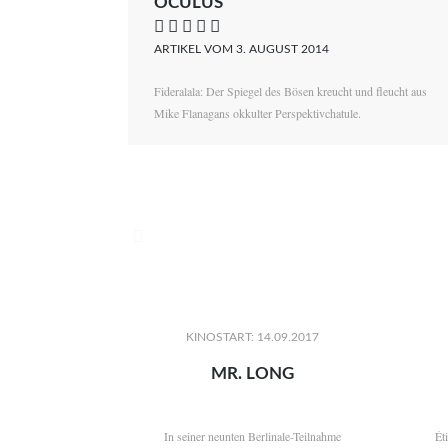
OCULUS
    
ARTIKEL VOM 3. AUGUST 2014
Fideralala: Der Spiegel des Bösen kreucht und fleucht aus
Mike Flanagans okkulter Perspektivchatule.

KINOSTART: 14.09.2017
MR. LONG
In seiner neunten Berlinale-Teilnahme
Ét