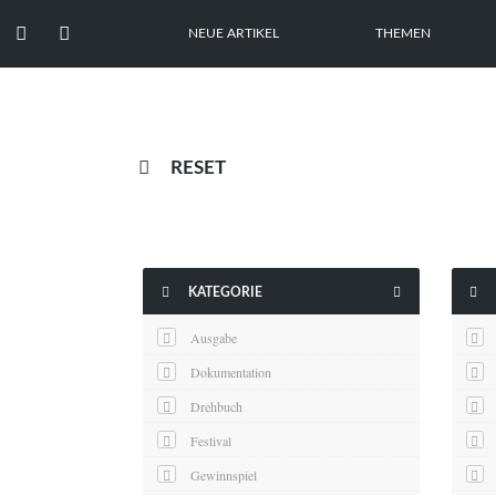


NEUE ARTIKEL
THEMEN

RESET



KATEGORIE
Ausgabe
Dokumentation
Drehbuch
Festival
Gewinnspiel