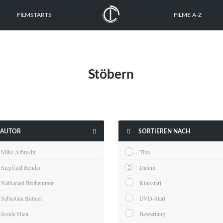
FILMSTARTS
FILME A-Z
Stöbern


AUTOR
SORTIEREN NACH
Mike Albrecht
Titel
Siegfried Bendix
Datum
Nathanael Brohammer
Kinostart
Sebastian Büttner
DVD-Start
Isolde Hien
Bewertung