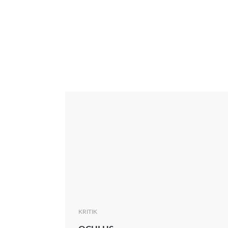
Interview
Kritik
News
Oscar
Serie
Thema
KRITIK