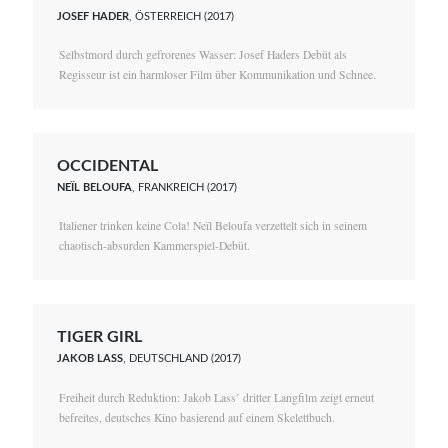
JOSEF HADER
, ÖSTERREICH (2017)
Selbstmord durch gefrorenes Wasser: Josef Haders Debüt als
Regisseur ist ein harmloser Film über Kommunikation und Schnee.
OCCIDENTAL
NEÏL BELOUFA
, FRANKREICH (2017)
Italiener trinken keine Cola! Neïl Beloufa verzettelt sich in seinem
chaotisch-absurden Kammerspiel-Debüt.
TIGER GIRL
JAKOB LASS
, DEUTSCHLAND (2017)
Freiheit durch Reduktion: Jakob Lass’ dritter Langfilm zeigt erneut
befreites, deutsches Kino basierend auf einem Skelettbuch.