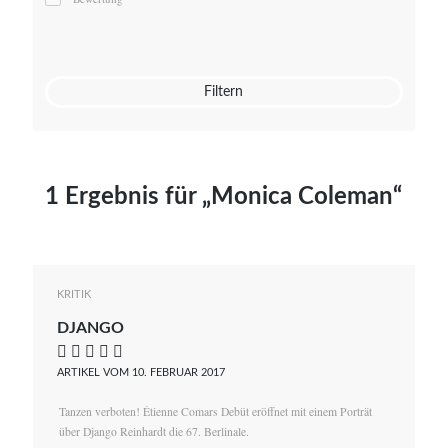
Mato von Vogelstein
Julia Weigl
Benjamin Wimmer
Christian Witte
Filtern
Magdalena Zalewski
1 Ergebnis für „Monica Coleman“
KRITIK
DJANGO
    
ARTIKEL VOM 10. FEBRUAR 2017
Tanzen verboten! Étienne Comars Debüt eröffnet mit einem Porträt
über Django Reinhardt die 67. Berlinale.