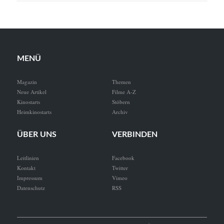
MENÜ
Magazin
Themen
Neue Artikel
Filme A-Z
Kinostarts
Stöbern
Heimkinostarts
Archiv
ÜBER UNS
VERBINDEN
Leitlinien
Facebook
Kontakt
Twitter
Impressum
Vimeo
Datenschutz
RSS