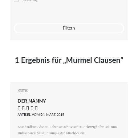
Mato von Vogelstein
Julia Weigl
Benjamin Wimmer
Christian Witte
Filtern
Magdalena Zalewski
1 Ergebnis für „Murmel Clausen“
KRITIK
DER NANNY
    
ARTIKEL VOM 24. MÄRZ 2015
Standardkomödie als Lebenscoach: Matthias Schweighöfer lädt zum
unfassbaren Mashup lumpigster Klischees ein.