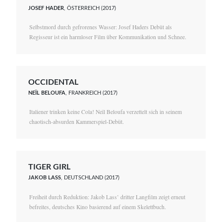
JOSEF HADER
, ÖSTERREICH (2017)
Selbstmord durch gefrorenes Wasser: Josef Haders Debüt als
Regisseur ist ein harmloser Film über Kommunikation und Schnee.
OCCIDENTAL
NEÏL BELOUFA
, FRANKREICH (2017)
Italiener trinken keine Cola! Neïl Beloufa verzettelt sich in seinem
chaotisch-absurden Kammerspiel-Debüt.
TIGER GIRL
JAKOB LASS
, DEUTSCHLAND (2017)
Freiheit durch Reduktion: Jakob Lass’ dritter Langfilm zeigt erneut
befreites, deutsches Kino basierend auf einem Skelettbuch.