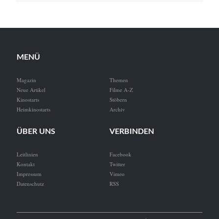
MENÜ
Magazin
Themen
Neue Artikel
Filme A-Z
Kinostarts
Stöbern
Heimkinostarts
Archiv
ÜBER UNS
VERBINDEN
Leitlinien
Facebook
Kontakt
Twitter
Impressum
Vimeo
Datenschutz
RSS