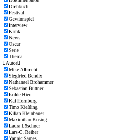
Dokumentation
Drehbuch
Festival
Gewinnspiel
Interview
Kritik
News
Oscar
Serie
Thema

Autor

Mike Albrecht
Siegfried Bendix
Nathanael Brohammer
Sebastian Büttner
Isolde Hien
Kai Hornburg
Timo Kießling
Kilian Kleinbauer
Maximilian Kosing
Laura Löschner
Lars-C. Reiher
Yannic Sames