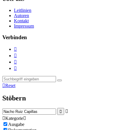
Leitlinien
Autoren
Kontakt
Impressum
Verbinden





Reset
Stöbern



Kategorie

Ausgabe