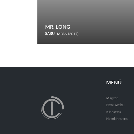
MR. LONG
SABU
, JAPAN (2017)
Zerbrochene Leben und einstürzende Neubauten: In seiner
neunten Berlinale-Teilnahme schickt Sabu Rindersuppen in
den Wettbewerb.
MENÜ
Magazin
Neue Artikel
Kinostarts
Heimkinostarts