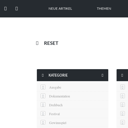


NEUE ARTIKEL
THEMEN

RESET



KATEGORIE
Ausgabe
Dokumentation
Drehbuch
Festival
Gewinnspiel