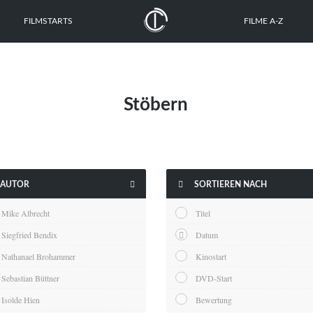
FILMSTARTS
FILME A-Z
Stöbern


AUTOR
SORTIEREN NACH
Mike Albrecht
Titel
Siegfried Bendix
Datum
Nathanael Brohammer
Kinostart
Sebastian Büttner
DVD-Start
Isolde Hien
Bewertung