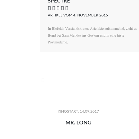
SPECTRE
    
ARTIKEL VOM 4. NOVEMBER 2015
In Blofelds Verstandskrater: Artefakte aufsammelnd, zieht es
Bond bei Sam Mendes ins Gestern und in eine triste
Postmoderne.

KINOSTART: 14.09.2017
MR. LONG