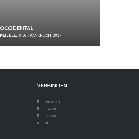
OCCIDENTAL
NEÏL BELOUFA
, FRANKREICH (2017)
Italiener trinken keine Cola! Neïl Beloufa verzettelt sich in
seinem chaotisch-absurden Kammerspiel-Debüt.
VERBINDEN
Facebook

Twitter

Vimeo

RSS
