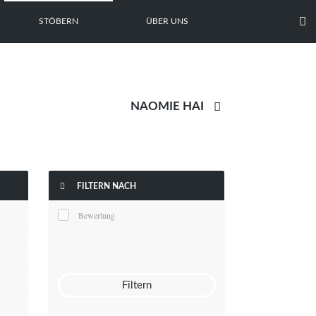

STÖBERN
ÜBER UNS


FILTERN NACH
Bewertung
Filtern