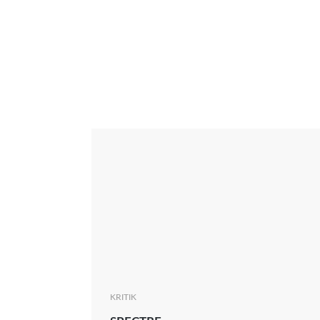
Interview
Kritik
News
Oscar
Serie
Thema
KRITIK