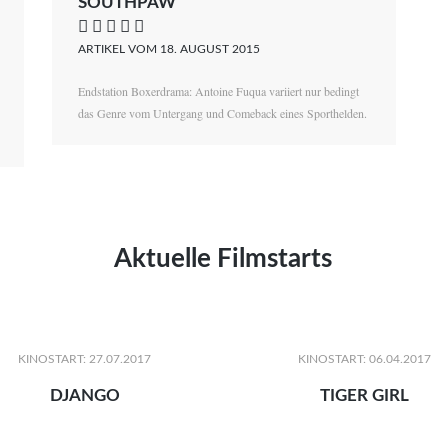
SOUTHPAW
    
ARTIKEL VOM 18. AUGUST 2015
Endstation Boxerdrama: Antoine Fuqua variiert nur bedingt
das Genre vom Untergang und Comeback eines Sporthelden.
Aktuelle Filmstarts
KINOSTART: 27.07.2017
KINOSTART: 06.04.2017
DJANGO
TIGER GIRL