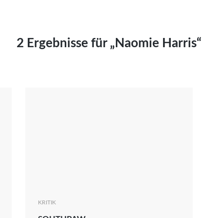
Kai Hornburg
Timo Kießling
Kilian Kleinbauer
2 Ergebnisse für „Naomie Harris“
Maximilian Kosing
Laura Löschner
Lars-C. Reiher
Yannic Sames
Stefanie Schneider
Marco Seiwert
Julia Stache
Mato von Vogelstein
Julia Weigl
Benjamin Wimmer
Christian Witte
KRITIK
Magdalena Zalewski