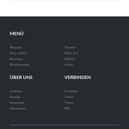
MENÜ
Magazin
Themen
Neue Artikel
Filme A-Z
Kinostarts
Stöbern
Heimkinostarts
Archiv
ÜBER UNS
VERBINDEN
Leitlinien
Facebook
Kontakt
Twitter
Impressum
Vimeo
Datenschutz
RSS