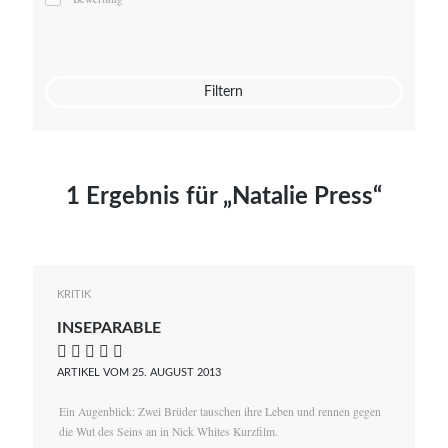
Mato von Vogelstein
Julia Weigl
Benjamin Wimmer
Christian Witte
Filtern
Magdalena Zalewski
1 Ergebnis für „Natalie Press“
KRITIK
INSEPARABLE
    
ARTIKEL VOM 25. AUGUST 2013
Ein Augenblick: Zwei Brüder tauschen ihre Leben und rennen gegen
die Wut des Seins an in Nick Whites Kurzfilm.