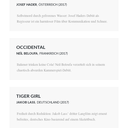
JOSEF HADER
, ÖSTERREICH (2017)
Selbstmord durch gefrorenes Wasser: Josef Haders Debüt als
Regisseur ist ein harmloser Film über Kommunikation und Schnee.
OCCIDENTAL
NEÏL BELOUFA
, FRANKREICH (2017)
Italiener trinken keine Cola! Neïl Beloufa verzettelt sich in seinem
chaotisch-absurden Kammerspiel-Debüt.
TIGER GIRL
JAKOB LASS
, DEUTSCHLAND (2017)
Freiheit durch Reduktion: Jakob Lass’ dritter Langfilm zeigt erneut
befreites, deutsches Kino basierend auf einem Skelettbuch.