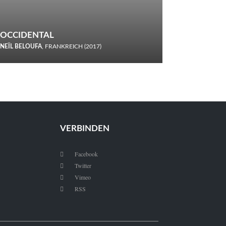
OCCIDENTAL
NEÏL BELOUFA
, FRANKREICH (2017)
Italiener trinken keine Cola! Neïl Beloufa verzettelt sich in
seinem chaotisch-absurden Kammerspiel-Debüt.
VERBINDEN
Facebook

Twitter

Vimeo

RSS
