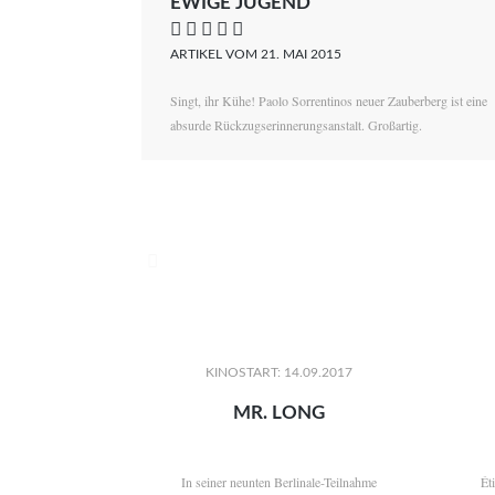
EWIGE JUGEND
    
ARTIKEL VOM 21. MAI 2015
Singt, ihr Kühe! Paolo Sorrentinos neuer Zauberberg ist eine
absurde Rückzugserinnerungsanstalt. Großartig.

KINOSTART: 14.09.2017
MR. LONG
In seiner neunten Berlinale-Teilnahme
Ét