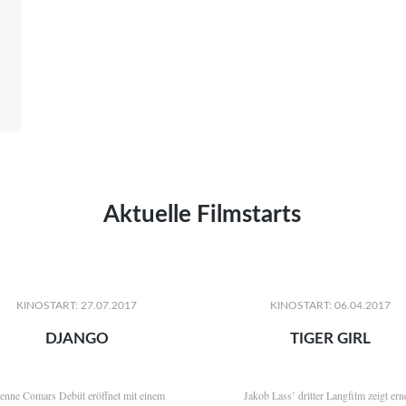
Aktuelle Filmstarts
KINOSTART: 27.07.2017
KINOSTART: 06.04.2017
DJANGO
TIGER GIRL
ienne Comars Debüt eröffnet mit einem
Jakob Lass’ dritter Langfilm zeigt ern