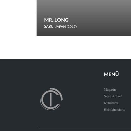
MR. LONG
SABU
, JAPAN (2017)
Zerbrochene Leben und einstürzende Neubauten: In seiner
neunten Berlinale-Teilnahme schickt Sabu Rindersuppen in
den Wettbewerb.
MENÜ
Magazin
Neue Artikel
Kinostarts
Heimkinostarts