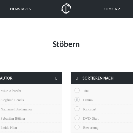
FILMSTARTS
FILME A-Z
Stöbern


AUTOR
SORTIEREN NACH
Mike Albrecht
Titel
Siegfried Bendix
Datum
Nathanael Brohammer
Kinostart
Sebastian Büttner
DVD-Start
Isolde Hien
Bewertung