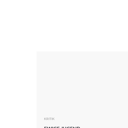
Interview
Kritik
News
Oscar
Serie
Thema
KRITIK