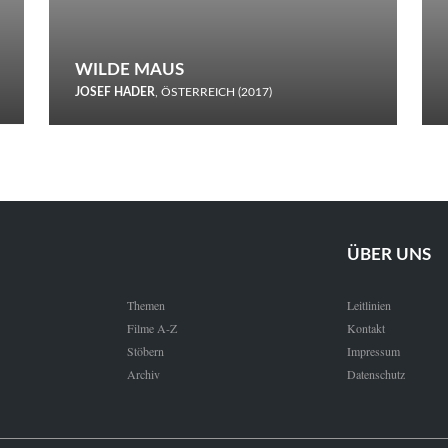
WILDE MAUS
JOSEF HADER
, ÖSTERREICH (2017)
Selbstmord durch gefrorenes Wasser: Josef Haders Debüt als
Regisseur ist ein harmloser Film über Kommunikation und
Schnee.
ÜBER UNS
Themen
Leitlinien
Filme A-Z
Kontakt
Stöbern
Impressum
Archiv
Datenschutz