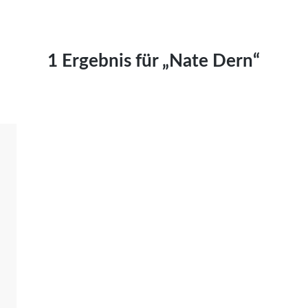
Kai Hornburg
Timo Kießling
Kilian Kleinbauer
1 Ergebnis für „Nate Dern“
Maximilian Kosing
Laura Löschner
Lars-C. Reiher
Yannic Sames
Stefanie Schneider
Marco Seiwert
Julia Stache
Mato von Vogelstein
Julia Weigl
Benjamin Wimmer
Christian Witte
Magdalena Zalewski