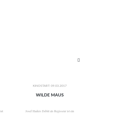

KINOSTART: 09.03.2017
WILDE MAUS
eut
Josef Haders Debüt als Regisseur ist ein