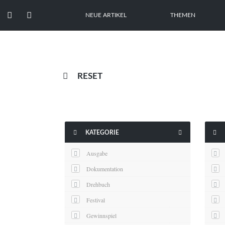


NEUE ARTIKEL
THEMEN

RESET



KATEGORIE
Ausgabe
Dokumentation
Drehbuch
Festival
Gewinnspiel