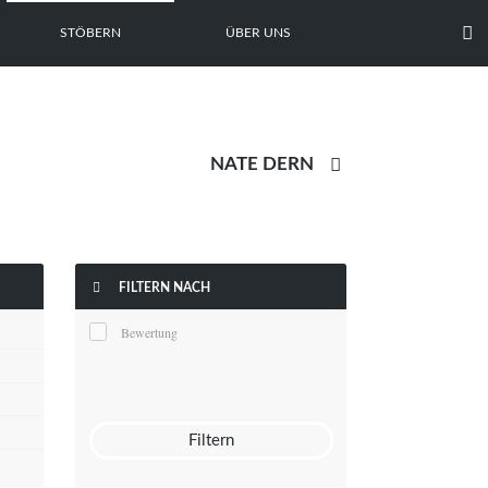

STÖBERN
ÜBER UNS


FILTERN NACH
Bewertung
Filtern