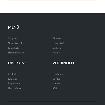
MENÜ
Magazin
Themen
Neue Artikel
Filme A-Z
Kinostarts
Stöbern
Heimkinostarts
Archiv
ÜBER UNS
VERBINDEN
Leitlinien
Facebook
Kontakt
Twitter
Impressum
Vimeo
Datenschutz
RSS