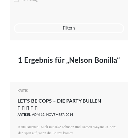
Mato von Vogelstein
Julia Weigl
Benjamin Wimmer
Christian Witte
Filtern
Magdalena Zalewski
1 Ergebnis für „Nelson Bonilla“
KRITIK
LET’S BE COPS – DIE PARTY BULLEN
    
ARTIKEL VOM 19. NOVEMBER 2014
Kalte Buletten: Auch mit Jake Johnson und Damon Wayans Jr. hört
der Spaß auf, wenn die Polizei kommt.