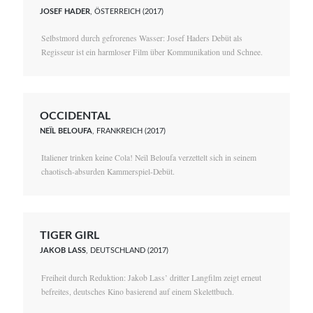
JOSEF HADER
, ÖSTERREICH (2017)
Selbstmord durch gefrorenes Wasser: Josef Haders Debüt als
Regisseur ist ein harmloser Film über Kommunikation und Schnee.
OCCIDENTAL
NEÏL BELOUFA
, FRANKREICH (2017)
Italiener trinken keine Cola! Neïl Beloufa verzettelt sich in seinem
chaotisch-absurden Kammerspiel-Debüt.
TIGER GIRL
JAKOB LASS
, DEUTSCHLAND (2017)
Freiheit durch Reduktion: Jakob Lass’ dritter Langfilm zeigt erneut
befreites, deutsches Kino basierend auf einem Skelettbuch.