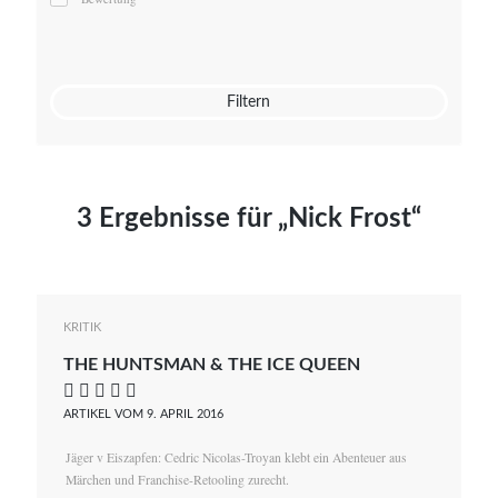
Mato von Vogelstein
Julia Weigl
Benjamin Wimmer
Christian Witte
Filtern
Magdalena Zalewski
3 Ergebnisse für „Nick Frost“
KRITIK
THE HUNTSMAN & THE ICE QUEEN
    
ARTIKEL VOM 9. APRIL 2016
Jäger v Eiszapfen: Cedric Nicolas-Troyan klebt ein Abenteuer aus
Märchen und Franchise-Retooling zurecht.