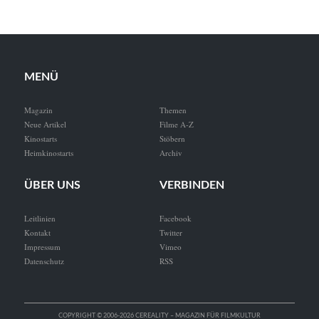
MENÜ
Magazin
Themen
Neue Artikel
Filme A-Z
Kinostarts
Stöbern
Heimkinostarts
Archiv
ÜBER UNS
VERBINDEN
Leitlinien
Facebook
Kontakt
Twitter
Impressum
Vimeo
Datenschutz
RSS
COPYRIGHT © 2006-2026 CEREALITY – MAGAZIN FÜR FILMKULTUR