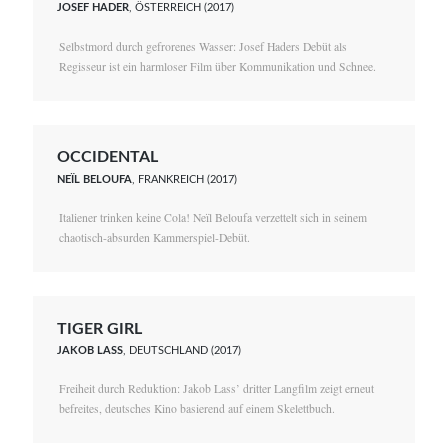
JOSEF HADER
, ÖSTERREICH (2017)
Selbstmord durch gefrorenes Wasser: Josef Haders Debüt als
Regisseur ist ein harmloser Film über Kommunikation und Schnee.
OCCIDENTAL
NEÏL BELOUFA
, FRANKREICH (2017)
Italiener trinken keine Cola! Neïl Beloufa verzettelt sich in seinem
chaotisch-absurden Kammerspiel-Debüt.
TIGER GIRL
JAKOB LASS
, DEUTSCHLAND (2017)
Freiheit durch Reduktion: Jakob Lass’ dritter Langfilm zeigt erneut
befreites, deutsches Kino basierend auf einem Skelettbuch.